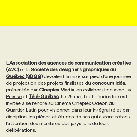
MARKETING ET COMMUNICATION
NOUVEAUX MANDATS
AFFICHEZ UN POSTE / TARIFS
CANDIDAT
BULLETIN RECRUTEMENT
NOS CONFÉRENCES
FORMATIONS
WEB & MÉDIAS SOCIAUX
VOIR LES OFFRES
AFFAIRES DE L'INDUSTRIE
CONSULTER LA CVTHÈQUE
INFOLETTRE PUBLICITÉ
FAQ
NOS FORMATIONS EN LIGNE
CHASSE DE TÊTE
MARKETING DURABLE
PROFIL CANDIDAT
INITIATIVES NUMÉRIQUES
PROFIL ENTREPRISE
ANNONCEZ AVEC NOUS
ANNONCEZ AVEC NOUS
NOS PARCOURS DE FORMATIONS
SERVICE DE CHASSE DE TÊTE
L’
Association des agences de communication créative
(A2C)
et la
Société des designers graphiques du
GEO/SEO
PRIX ET DISTINCTIONS
FAQ
FORMATIONS PERSONNALISÉES
NOS TARIFS
Québec (SDGQ)
dévoilent la mise sur pied d’une journée
de projection des projets finalistes du
concours Idéa
,
présentée par
Cineplex Media
, en collaboration avec
La
ÉVÉNEMENTIEL
TENDANCES
ANNONCEZ AVEC NOUS
NOS FORMATEUR‧RICES
NOS EXPERTISES
Presse
et
Télé-Québec
. Le 25 mai, toute l’industrie est
invitée à se rendre au Cinéma Cineplex Odéon du
Quartier Latin pour visionner, dans leur intégralité et par
NOS AUTEUR‧RICES
POURQUOI CHOISIR NOS FORMATIONS
FAQ
discipline, les pièces et études de cas qui auront retenu
l’attention des membres des jurys lors de leurs
délibérations.
NOS TARIFS
ANNONCEZ AVEC NOUS