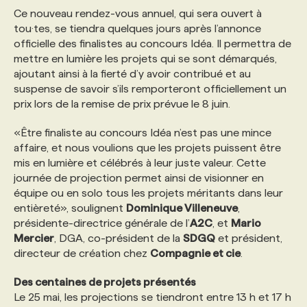
Ce nouveau rendez-vous annuel, qui sera ouvert à
tou·tes, se tiendra quelques jours après l’annonce
PROGRAMMES DE SUBVENTIONS
officielle des finalistes au concours Idéa. Il permettra de
mettre en lumière les projets qui se sont démarqués,
ajoutant ainsi à la fierté d’y avoir contribué et au
FAQ
suspense de savoir s’ils remporteront officiellement un
prix lors de la remise de prix prévue le 8 juin.
ANNONCEZ AVEC NOUS
«Être finaliste au concours Idéa n’est pas une mince
affaire, et nous voulions que les projets puissent être
mis en lumière et célébrés à leur juste valeur. Cette
journée de projection permet ainsi de visionner en
équipe ou en solo tous les projets méritants dans leur
entièreté», soulignent
Dominique Villeneuve
,
présidente-directrice générale de l’
A2C
, et
Mario
Mercier
, DGA, co-président de la
SDGQ
et président,
directeur de création chez
Compagnie et cie
.
Des centaines de projets présentés
Le 25 mai, les projections se tiendront entre 13 h et 17 h