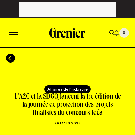
ACTUALITÉS
CATÉGORIES
MAGAZINE
Affaires de l'industrie
TOUTES LES CATÉGORIES
CHRONIQUES
FORFAITS ABONNEMENT
INFOLETTRES
L'A2C et la SDGQ lancent la 1re édition de
la journée de projection des projets
finalistes du concours Idéa
TOUTES LES CHRONIQUES
CAMPAGNES ET CRÉATIVITÉ
VOIR TOUTES LES PARUTIONS
INFOLETTRE EN BREF
EMPLOIS
29 MARS 2023
NOUVEAU!
RESSOURCES HUMAINES
NOMINATIONS
ANNONCEZ AVEC NOUS
BULLETIN FORMATION
EMPLOYEUR
CONFÉRENCES