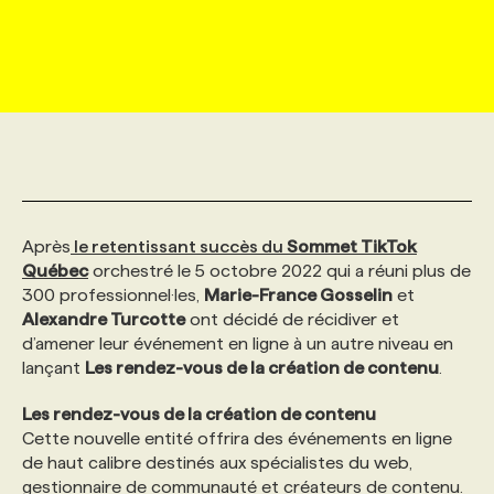
MARKETING ET COMMUNICATION
NOUVEAUX MANDATS
AFFICHEZ UN POSTE / TARIFS
CANDIDAT
BULLETIN RECRUTEMENT
NOS CONFÉRENCES
FORMATIONS
WEB & MÉDIAS SOCIAUX
VOIR LES OFFRES
AFFAIRES DE L'INDUSTRIE
CONSULTER LA CVTHÈQUE
INFOLETTRE PUBLICITÉ
FAQ
NOS FORMATIONS EN LIGNE
CHASSE DE TÊTE
MARKETING DURABLE
PROFIL CANDIDAT
INITIATIVES NUMÉRIQUES
PROFIL ENTREPRISE
ANNONCEZ AVEC NOUS
ANNONCEZ AVEC NOUS
NOS PARCOURS DE FORMATIONS
SERVICE DE CHASSE DE TÊTE
Après
le retentissant succès du
Sommet TikTok
GEO/SEO
PRIX ET DISTINCTIONS
FAQ
FORMATIONS PERSONNALISÉES
NOS TARIFS
Québec
orchestré le 5 octobre 2022 qui a réuni plus de
300 professionnel·les,
Marie-France Gosselin
et
Alexandre Turcotte
ont décidé de récidiver et
ÉVÉNEMENTIEL
TENDANCES
ANNONCEZ AVEC NOUS
NOS FORMATEUR‧RICES
NOS EXPERTISES
d’amener leur événement en ligne à un autre niveau en
lançant
Les rendez-vous de la création de contenu
.
NOS AUTEUR‧RICES
POURQUOI CHOISIR NOS FORMATIONS
FAQ
Les rendez-vous de la création de contenu
Cette nouvelle entité offrira des événements en ligne
de haut calibre destinés aux spécialistes du web,
NOS TARIFS
ANNONCEZ AVEC NOUS
gestionnaire de communauté et créateurs de contenu.