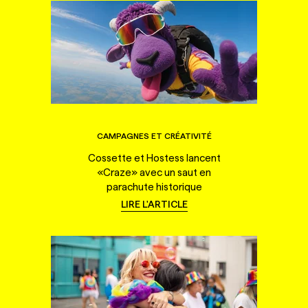
CAMPAGNES ET CRÉATIVITÉ
Cossette et Hostess lancent
«Craze» avec un saut en
parachute historique
LIRE L'ARTICLE