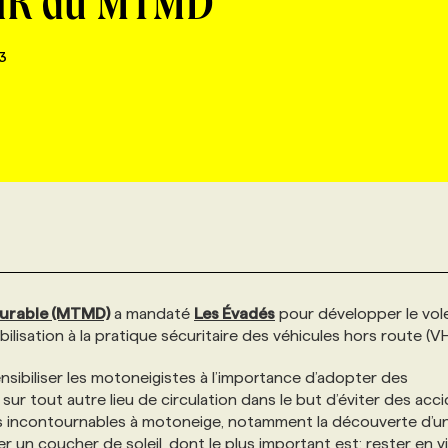
 VHR du MTMD
3
 durable (MTMD)
a mandaté
Les Évadés
pour développer le vol
sation à la pratique sécuritaire des véhicules hors route (VH
sibiliser les motoneigistes à l’importance d’adopter des
ur tout autre lieu de circulation dans le but d’éviter des acci
 incontournables à motoneige, notamment la découverte d’u
r un coucher de soleil, dont le plus important est: rester en vi