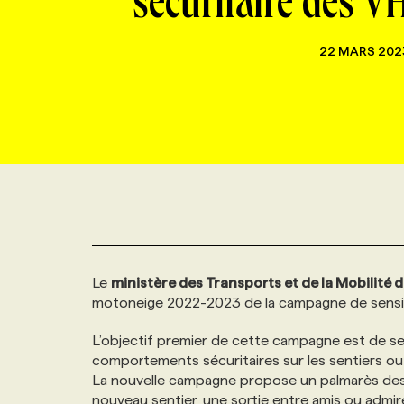
sécuritaire des
NOUVEAU!
RESSOURCES HUMAINES
NOMINATIONS
ANNONCEZ AVEC NOUS
BULLETIN FORMATION
EMPLOYEUR
CONFÉRENCES
22 MARS 202
MARKETING ET COMMUNICATION
NOUVEAUX MANDATS
AFFICHEZ UN POSTE / TARIFS
CANDIDAT
BULLETIN RECRUTEMENT
NOS CONFÉRENCES
FORMATIONS
WEB & MÉDIAS SOCIAUX
VOIR LES OFFRES
AFFAIRES DE L'INDUSTRIE
CONSULTER LA CVTHÈQUE
INFOLETTRE PUBLICITÉ
FAQ
NOS FORMATIONS EN LIGNE
CHASSE DE TÊTE
MARKETING DURABLE
PROFIL CANDIDAT
INITIATIVES NUMÉRIQUES
PROFIL ENTREPRISE
ANNONCEZ AVEC NOUS
ANNONCEZ AVEC NOUS
NOS PARCOURS DE FORMATIONS
SERVICE DE CHASSE DE TÊTE
GEO/SEO
PRIX ET DISTINCTIONS
FAQ
FORMATIONS PERSONNALISÉES
NOS TARIFS
Le
ministère des Transports et de la Mobilité
motoneige 2022-2023 de la campagne de sensibili
ÉVÉNEMENTIEL
TENDANCES
ANNONCEZ AVEC NOUS
NOS FORMATEUR‧RICES
NOS EXPERTISES
L’objectif premier de cette campagne est de sen
comportements sécuritaires sur les sentiers ou s
NOS AUTEUR‧RICES
POURQUOI CHOISIR NOS FORMATIONS
FAQ
La nouvelle campagne propose un palmarès des
nouveau sentier, une sortie entre amis ou admire