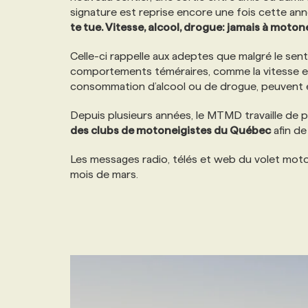
signature est reprise encore une fois cette an
NOS TARIFS
ANNONCEZ AVEC NOUS
te tue. Vitesse, alcool, drogue: jamais à moton
Celle-ci rappelle aux adeptes que malgré le sent
PROGRAMMES DE SUBVENTIONS
comportements téméraires, comme la vitesse exce
consommation d’alcool ou de drogue, peuvent
FAQ
Depuis plusieurs années, le MTMD travaille de p
des clubs de motoneigistes du Québec
afin de
ANNONCEZ AVEC NOUS
Les messages radio, télés et web du volet moto
mois de mars.