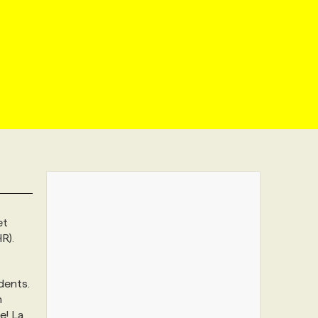
et
R).
dents.
n
e! La