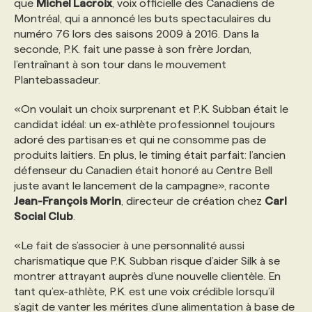
que
Michel Lacroix
, voix officielle des Canadiens de
Montréal, qui a annoncé les buts spectaculaires du
PROGRAMMES DE SUBVENTIONS
numéro 76 lors des saisons 2009 à 2016. Dans la
seconde, P.K. fait une passe à son frère Jordan,
l’entraînant à son tour dans le mouvement
FAQ
Plantebassadeur.
«On voulait un choix surprenant et P.K. Subban était le
ANNONCEZ AVEC NOUS
candidat idéal: un ex-athlète professionnel toujours
adoré des partisan·es et qui ne consomme pas de
produits laitiers. En plus, le timing était parfait: l’ancien
défenseur du Canadien était honoré au Centre Bell
juste avant le lancement de la campagne», raconte
Jean-François Morin
, directeur de création chez
Carl
Social Club
.
«Le fait de s’associer à une personnalité aussi
charismatique que P.K. Subban risque d’aider Silk à se
montrer attrayant auprès d’une nouvelle clientèle. En
tant qu’ex-athlète, P.K. est une voix crédible lorsqu’il
s’agit de vanter les mérites d’une alimentation à base de