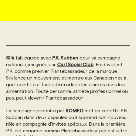
MARKETING ET COMMUNICATION
NOUVEAUX MANDATS
AFFICHEZ UN POSTE / TARIFS
CANDIDAT
BULLETIN RECRUTEMENT
NOS CONFÉRENCES
FORMATIONS
WEB & MÉDIAS SOCIAUX
VOIR LES OFFRES
AFFAIRES DE L'INDUSTRIE
CONSULTER LA CVTHÈQUE
INFOLETTRE PUBLICITÉ
FAQ
NOS FORMATIONS EN LIGNE
CHASSE DE TÊTE
MARKETING DURABLE
PROFIL CANDIDAT
INITIATIVES NUMÉRIQUES
PROFIL ENTREPRISE
ANNONCEZ AVEC NOUS
ANNONCEZ AVEC NOUS
NOS PARCOURS DE FORMATIONS
SERVICE DE CHASSE DE TÊTE
Silk
fait équipe avec
P.K. Subban
pour sa campagne
nationale, imaginée par
Carl Social Club
. En dévoilant
P.K. comme premier Plantebassadeur de la marque,
GEO/SEO
PRIX ET DISTINCTIONS
FAQ
FORMATIONS PERSONNALISÉES
NOS TARIFS
Silk lance un mouvement et montre aux Canadien·nes à
quel point il est facile d’introduire les plantes dans leur
alimentation. Toute personne, athlète professionnel ou
ÉVÉNEMENTIEL
TENDANCES
ANNONCEZ AVEC NOUS
NOS FORMATEUR‧RICES
NOS EXPERTISES
pas, peut devenir Plantebassadeur!
La campagne produite par
ROMEO
met en vedette P.K.
NOS AUTEUR‧RICES
POURQUOI CHOISIR NOS FORMATIONS
FAQ
Subban dans deux capsules où il apprend son nouveau
rôle en compagnie d’invités spéciaux. Dans la première,
P.K. est annoncé comme Plantebassadeur par nul autre
NOS TARIFS
ANNONCEZ AVEC NOUS