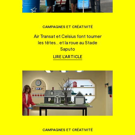
CAMPAGNES ET CRÉATIVITÉ
Air Transat et Celsius font tourner
les têtes... et la roue au Stade
Saputo
LIRE L'ARTICLE
CAMPAGNES ET CRÉATIVITÉ