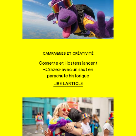
CAMPAGNES ET CRÉATIVITÉ
Cossette et Hostess lancent
«Craze» avec un saut en
parachute historique
LIRE L'ARTICLE