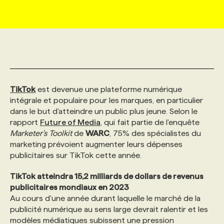
MARKETING ET COMMUNICATION
NOUVEAUX MANDATS
AFFICHEZ UN POSTE / TARIFS
CANDIDAT
BULLETIN RECRUTEMENT
NOS CONFÉRENCES
FORMATIONS
WEB & MÉDIAS SOCIAUX
VOIR LES OFFRES
AFFAIRES DE L'INDUSTRIE
CONSULTER LA CVTHÈQUE
INFOLETTRE PUBLICITÉ
FAQ
NOS FORMATIONS EN LIGNE
CHASSE DE TÊTE
TikTok
est devenue une plateforme numérique
MARKETING DURABLE
PROFIL CANDIDAT
INITIATIVES NUMÉRIQUES
PROFIL ENTREPRISE
ANNONCEZ AVEC NOUS
ANNONCEZ AVEC NOUS
NOS PARCOURS DE FORMATIONS
SERVICE DE CHASSE DE TÊTE
intégrale et populaire pour les marques, en particulier
dans le but d'atteindre un public plus jeune. Selon le
GEO/SEO
PRIX ET DISTINCTIONS
FAQ
FORMATIONS PERSONNALISÉES
NOS TARIFS
rapport
Future of Media
, qui fait partie de l'enquête
Marketer's Toolkit
de
WARC
, 75% des spécialistes du
marketing prévoient augmenter leurs dépenses
ÉVÉNEMENTIEL
TENDANCES
ANNONCEZ AVEC NOUS
NOS FORMATEUR‧RICES
NOS EXPERTISES
publicitaires sur TikTok cette année.
TikTok atteindra 15,2 milliards de dollars de revenus
NOS AUTEUR‧RICES
POURQUOI CHOISIR NOS FORMATIONS
FAQ
publicitaires mondiaux en 2023
Au cours d'une année durant laquelle le marché de la
publicité numérique au sens large devrait ralentir et les
NOS TARIFS
ANNONCEZ AVEC NOUS
modèles médiatiques subissent une pression