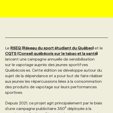
MARKETING ET COMMUNICATION
NOUVEAUX MANDATS
AFFICHEZ UN POSTE / TARIFS
CANDIDAT
BULLETIN RECRUTEMENT
NOS CONFÉRENCES
FORMATIONS
WEB & MÉDIAS SOCIAUX
VOIR LES OFFRES
AFFAIRES DE L'INDUSTRIE
CONSULTER LA CVTHÈQUE
INFOLETTRE PUBLICITÉ
FAQ
NOS FORMATIONS EN LIGNE
CHASSE DE TÊTE
MARKETING DURABLE
PROFIL CANDIDAT
INITIATIVES NUMÉRIQUES
PROFIL ENTREPRISE
ANNONCEZ AVEC NOUS
ANNONCEZ AVEC NOUS
NOS PARCOURS DE FORMATIONS
SERVICE DE CHASSE DE TÊTE
Le
RSEQ (Réseau du sport étudiant du Québec)
et le
CQTS (Conseil québécois sur le tabac et la santé)
lancent une campagne annuelle de sensibilisation
GEO/SEO
PRIX ET DISTINCTIONS
FAQ
FORMATIONS PERSONNALISÉES
NOS TARIFS
sur le vapotage auprès des jeunes sportif·ves
Québécois·es. Cette édition se développe autour du
sujet de la dépendance et a pour but de faire réaliser
ÉVÉNEMENTIEL
TENDANCES
ANNONCEZ AVEC NOUS
NOS FORMATEUR‧RICES
NOS EXPERTISES
aux jeunes les répercussions liées à la consommation
des produits de vapotage sur leurs performances
sportives.
NOS AUTEUR‧RICES
POURQUOI CHOISIR NOS FORMATIONS
FAQ
Depuis 2021, ce projet agit principalement par le biais
d'une campagne publicitaire 360⁰ déployée à la
NOS TARIFS
ANNONCEZ AVEC NOUS