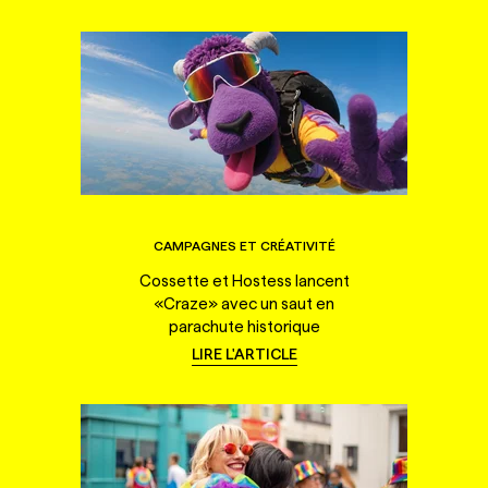
CAMPAGNES ET CRÉATIVITÉ
Cossette et Hostess lancent
«Craze» avec un saut en
parachute historique
LIRE L'ARTICLE