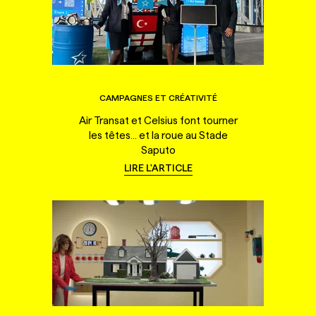
CAMPAGNES ET CRÉATIVITÉ
Air Transat et Celsius font tourner
les têtes... et la roue au Stade
Saputo
LIRE L'ARTICLE