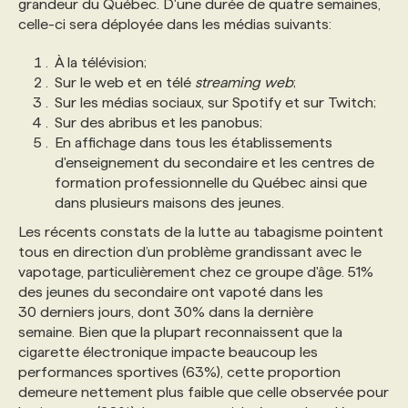
grandeur du Québec. D'une durée de quatre semaines,
celle-ci sera déployée dans les médias suivants:
PROGRAMMES DE SUBVENTIONS
À la télévision;
Sur le web et en télé
streaming web
;
FAQ
Sur les médias sociaux, sur Spotify et sur Twitch;
Sur des abribus et les panobus;
En affichage dans tous les établissements
ANNONCEZ AVEC NOUS
d'enseignement du secondaire et les centres de
formation professionnelle du Québec ainsi que
dans plusieurs maisons des jeunes.
Les récents constats de la lutte au tabagisme pointent
tous en direction d’un problème grandissant avec le
vapotage, particulièrement chez ce groupe d'âge. 51%
des jeunes du secondaire ont vapoté dans les
30 derniers jours, dont 30% dans la dernière
semaine. Bien que la plupart reconnaissent que la
cigarette électronique impacte beaucoup les
performances sportives (63%), cette proportion
demeure nettement plus faible que celle observée pour