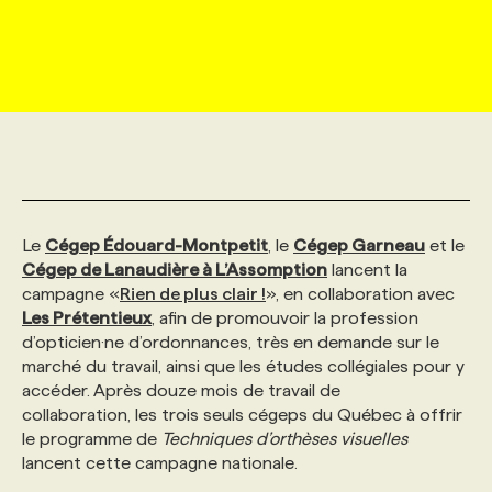
MARKETING ET COMMUNICATION
NOUVEAUX MANDATS
AFFICHEZ UN POSTE / TARIFS
CANDIDAT
BULLETIN RECRUTEMENT
NOS CONFÉRENCES
FORMATIONS
WEB & MÉDIAS SOCIAUX
VOIR LES OFFRES
AFFAIRES DE L'INDUSTRIE
CONSULTER LA CVTHÈQUE
INFOLETTRE PUBLICITÉ
FAQ
NOS FORMATIONS EN LIGNE
CHASSE DE TÊTE
MARKETING DURABLE
PROFIL CANDIDAT
INITIATIVES NUMÉRIQUES
PROFIL ENTREPRISE
ANNONCEZ AVEC NOUS
ANNONCEZ AVEC NOUS
NOS PARCOURS DE FORMATIONS
SERVICE DE CHASSE DE TÊTE
Le
Cégep Édouard-Montpetit
, le
Cégep Garneau
et le
GEO/SEO
PRIX ET DISTINCTIONS
FAQ
FORMATIONS PERSONNALISÉES
NOS TARIFS
Cégep de Lanaudière à L’Assomption
lancent la
campagne «
Rien de plus clair !
», en collaboration avec
Les Prétentieux
, afin de promouvoir la profession
ÉVÉNEMENTIEL
TENDANCES
ANNONCEZ AVEC NOUS
NOS FORMATEUR‧RICES
NOS EXPERTISES
d’opticien·ne d’ordonnances, très en demande sur le
marché du travail, ainsi que les études collégiales pour y
accéder. Après douze mois de travail de
NOS AUTEUR‧RICES
POURQUOI CHOISIR NOS FORMATIONS
FAQ
collaboration, les trois seuls cégeps du Québec à offrir
le programme de
Techniques d’orthèses visuelles
lancent cette campagne nationale.
NOS TARIFS
ANNONCEZ AVEC NOUS