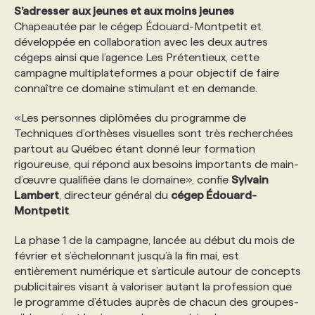
S’adresser aux jeunes et aux moins jeunes
Chapeautée par le cégep Édouard-Montpetit et
PROGRAMMES DE SUBVENTIONS
développée en collaboration avec les deux autres
cégeps ainsi que l’agence Les Prétentieux, cette
campagne multiplateformes a pour objectif de faire
FAQ
connaître ce domaine stimulant et en demande.
«Les personnes diplômées du programme de
ANNONCEZ AVEC NOUS
Techniques d’orthèses visuelles sont très recherchées
partout au Québec étant donné leur formation
rigoureuse, qui répond aux besoins importants de main-
d’œuvre qualifiée dans le domaine», confie
Sylvain
Lambert
, directeur général du
cégep Édouard-
Montpetit
.
La phase 1 de la campagne, lancée au début du mois de
février et s’échelonnant jusqu’à la fin mai, est
entièrement numérique et s’articule autour de concepts
publicitaires visant à valoriser autant la profession que
le programme d’études auprès de chacun des groupes-