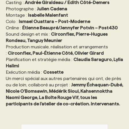
Casting :
Andrée Giraldeau / Edith Côté-Demers
Photographe :
Julien Cadena
Montage :
Isabelle Malenfant
Colo :
Ismael Ouattara – Post-Moderne
Online :
Étienne Beaupré/Jennyfer Potvin – Post430
Sound design et mix :
Circonflex, Pierre-Hugues
Rondeau, Tanguy Meunier
Production musicale, réalisation et arrangements
:
Circonflex, Paul-Étienne Côté, Olivier Girard
Planification et stratégie média :
Claudia Saraguro, Lylia
Halimi
Exécution média :
Cossette
Un merci spécial aux autres partenaires qui ont, de près
ou de loin, collaboré au projet :
Jemmy Échaquan-Dubé,
Nicole O’Bomsawin, Médérik Sioui, Kahsennoktha
Naomi George, La Boîte Rouge Vif, tous les
participants de l’atelier de co-création. Intervenants.