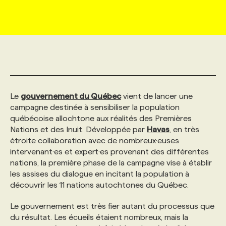
MARKETING ET COMMUNICATION
NOUVEAUX MANDATS
AFFICHEZ UN POSTE / TARIFS
CANDIDAT
BULLETIN RECRUTEMENT
NOS CONFÉRENCES
FORMATIONS
WEB & MÉDIAS SOCIAUX
VOIR LES OFFRES
AFFAIRES DE L'INDUSTRIE
CONSULTER LA CVTHÈQUE
INFOLETTRE PUBLICITÉ
FAQ
NOS FORMATIONS EN LIGNE
CHASSE DE TÊTE
MARKETING DURABLE
PROFIL CANDIDAT
INITIATIVES NUMÉRIQUES
PROFIL ENTREPRISE
ANNONCEZ AVEC NOUS
ANNONCEZ AVEC NOUS
NOS PARCOURS DE FORMATIONS
SERVICE DE CHASSE DE TÊTE
Le
gouvernement du Québec
vient de lancer une
campagne destinée à sensibiliser la population
québécoise allochtone aux réalités des Premières
GEO/SEO
PRIX ET DISTINCTIONS
FAQ
FORMATIONS PERSONNALISÉES
NOS TARIFS
Nations et des Inuit. Développée par
Havas
, en très
étroite collaboration avec de nombreux·euses
intervenant·es et expert·es provenant des différentes
ÉVÉNEMENTIEL
TENDANCES
ANNONCEZ AVEC NOUS
NOS FORMATEUR‧RICES
NOS EXPERTISES
nations, la première phase de la campagne vise à établir
les assises du dialogue en incitant la population à
découvrir les 11 nations autochtones du Québec.
NOS AUTEUR‧RICES
POURQUOI CHOISIR NOS FORMATIONS
FAQ
Le gouvernement est très fier autant du processus que
du résultat. Les écueils étaient nombreux, mais la
NOS TARIFS
ANNONCEZ AVEC NOUS