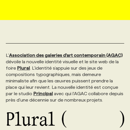
MARKETING ET COMMUNICATION
NOUVEAUX MANDATS
AFFICHEZ UN POSTE / TARIFS
CANDIDAT
BULLETIN RECRUTEMENT
NOS CONFÉRENCES
FORMATIONS
WEB & MÉDIAS SOCIAUX
VOIR LES OFFRES
AFFAIRES DE L'INDUSTRIE
CONSULTER LA CVTHÈQUE
INFOLETTRE PUBLICITÉ
FAQ
NOS FORMATIONS EN LIGNE
CHASSE DE TÊTE
MARKETING DURABLE
PROFIL CANDIDAT
INITIATIVES NUMÉRIQUES
PROFIL ENTREPRISE
ANNONCEZ AVEC NOUS
ANNONCEZ AVEC NOUS
NOS PARCOURS DE FORMATIONS
SERVICE DE CHASSE DE TÊTE
L'
Association des galeries d'art contemporain (AGAC)
dévoile la nouvelle identité visuelle et le site web de la
foire
Plural
. L'identité s’appuie sur des jeux de
GEO/SEO
PRIX ET DISTINCTIONS
FAQ
FORMATIONS PERSONNALISÉES
NOS TARIFS
compositions typographiques, mais demeure
minimaliste afin que les œuvres puissent prendre la
place qui leur revient. La nouvelle identité est conçue
ÉVÉNEMENTIEL
TENDANCES
ANNONCEZ AVEC NOUS
NOS FORMATEUR‧RICES
NOS EXPERTISES
par le studio
Principal
avec qui l'AGAC collabore depuis
près d'une décennie sur de nombreux projets.
NOS AUTEUR‧RICES
POURQUOI CHOISIR NOS FORMATIONS
FAQ
NOS TARIFS
ANNONCEZ AVEC NOUS