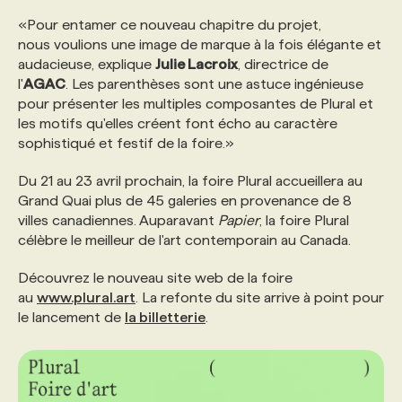
«Pour entamer ce nouveau chapitre du projet,
PROGRAMMES DE SUBVENTIONS
nous voulions une image de marque à la fois élégante et
audacieuse, explique
Julie Lacroix
, directrice de
l'
AGAC
. Les parenthèses sont une astuce ingénieuse
FAQ
pour présenter les multiples composantes de Plural et
les motifs qu'elles créent font écho au caractère
sophistiqué et festif de la foire.»
ANNONCEZ AVEC NOUS
Du 21 au 23 avril prochain, la foire Plural accueillera au
Grand Quai plus de 45 galeries en provenance de 8
villes canadiennes. Auparavant
Papier
, la foire Plural
célèbre le meilleur de l'art contemporain au Canada.
Découvrez le nouveau site web de la foire
au
www.plural.art
. La refonte du site arrive à point pour
le lancement de
la billetterie
.