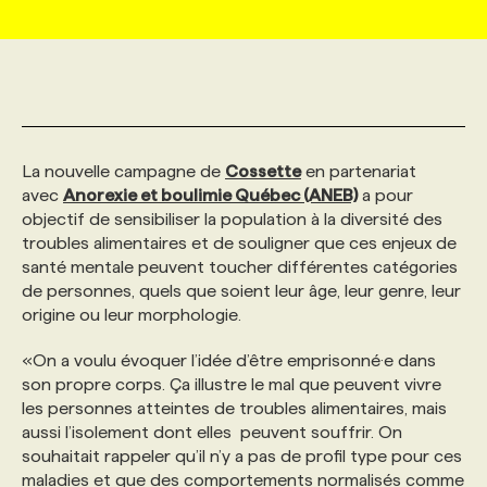
MARKETING ET COMMUNICATION
NOUVEAUX MANDATS
AFFICHEZ UN POSTE / TARIFS
CANDIDAT
BULLETIN RECRUTEMENT
NOS CONFÉRENCES
FORMATIONS
WEB & MÉDIAS SOCIAUX
VOIR LES OFFRES
AFFAIRES DE L'INDUSTRIE
CONSULTER LA CVTHÈQUE
INFOLETTRE PUBLICITÉ
FAQ
NOS FORMATIONS EN LIGNE
CHASSE DE TÊTE
La nouvelle campagne de
Cossette
en partenariat
MARKETING DURABLE
PROFIL CANDIDAT
avec
Anorexie et boulimie Québec (ANEB)
INITIATIVES NUMÉRIQUES
PROFIL ENTREPRISE
a pour
ANNONCEZ AVEC NOUS
ANNONCEZ AVEC NOUS
NOS PARCOURS DE FORMATIONS
SERVICE DE CHASSE DE TÊTE
objectif de sensibiliser la population à la diversité des
troubles alimentaires et de souligner que ces enjeux de
GEO/SEO
PRIX ET DISTINCTIONS
FAQ
FORMATIONS PERSONNALISÉES
NOS TARIFS
santé mentale peuvent toucher différentes catégories
de personnes, quels que soient leur âge, leur genre, leur
origine ou leur morphologie.
ÉVÉNEMENTIEL
TENDANCES
ANNONCEZ AVEC NOUS
NOS FORMATEUR‧RICES
NOS EXPERTISES
«On a voulu évoquer l’idée d’être emprisonné·e dans
son propre corps. Ça illustre le mal que peuvent vivre
NOS AUTEUR‧RICES
POURQUOI CHOISIR NOS FORMATIONS
FAQ
les personnes atteintes de troubles alimentaires, mais
aussi l’isolement dont elles peuvent souffrir. On
souhaitait rappeler qu’il n’y a pas de profil type pour ces
NOS TARIFS
ANNONCEZ AVEC NOUS
maladies et que des comportements normalisés comme