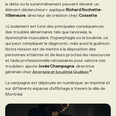
la diète ou le surentraînement peuvent devenir un
élément déclencheur», explique
Richard Rochette-
PROGRAMMES DE SUBVENTIONS
Villeneuve
, directeur de création chez
Cossette
.
«L’isolement est l’une des principales conséquences
FAQ
des troubles alimentaires tels que l’anorexie, la
dysmorphie musculaire, l’hyperphagie ou la boulimie, ce
qui peut compliquer le diagnostic, mais aussi la guérison.
ANNONCEZ AVEC NOUS
Notre mission est de mettre à la disposition des
personnes atteintes et de leurs proches les ressources
et l’aide professionnelle nécessaires pour vaincre ces
troubles», ajoute
Josée Champagne
, directrice
générale chez
Anorexie et boulimie Québec
.
La campagne est déployée en numérique, en imprimé et
sur différents espaces d’affichage à travers la ville de
Montréal.