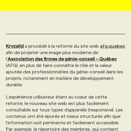
MARKETING ET COMMUNICATION
NOUVEAUX MANDATS
AFFICHEZ UN POSTE / TARIFS
CANDIDAT
BULLETIN RECRUTEMENT
NOS CONFÉRENCES
FORMATIONS
WEB & MÉDIAS SOCIAUX
VOIR LES OFFRES
AFFAIRES DE L'INDUSTRIE
CONSULTER LA CVTHÈQUE
INFOLETTRE PUBLICITÉ
FAQ
NOS FORMATIONS EN LIGNE
CHASSE DE TÊTE
Kryzalid
a procédé à la refonte du site web
afg.quebec
MARKETING DURABLE
PROFIL CANDIDAT
afin de projeter une image plus moderne de
INITIATIVES NUMÉRIQUES
PROFIL ENTREPRISE
ANNONCEZ AVEC NOUS
ANNONCEZ AVEC NOUS
NOS PARCOURS DE FORMATIONS
SERVICE DE CHASSE DE TÊTE
l’
Association des firmes de génie-conseil – Québec
(AFG), en plus de faire connaître le rôle et la valeur
GEO/SEO
PRIX ET DISTINCTIONS
FAQ
FORMATIONS PERSONNALISÉES
NOS TARIFS
ajoutée des professionnel·les du génie-conseil dans les
projets, notamment en matière de développement
durable.
ÉVÉNEMENTIEL
TENDANCES
ANNONCEZ AVEC NOUS
NOS FORMATEUR‧RICES
NOS EXPERTISES
L’expérience utilisateur étant au coeur de cette
refonte, le nouveau site web est plus facilement
NOS AUTEUR‧RICES
POURQUOI CHOISIR NOS FORMATIONS
FAQ
consultable sur tous types d'appareils (responsive). Les
contenus ont été épurés et mieux structurés afin que
l’information soit pertinente et facilement accessible.
NOS TARIFS
ANNONCEZ AVEC NOUS
Par exemple, le répertoire des membres, qui contient