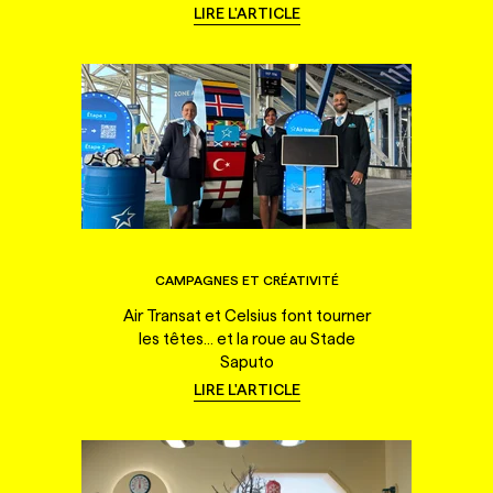
LIRE L'ARTICLE
CAMPAGNES ET CRÉATIVITÉ
Air Transat et Celsius font tourner
les têtes... et la roue au Stade
Saputo
LIRE L'ARTICLE