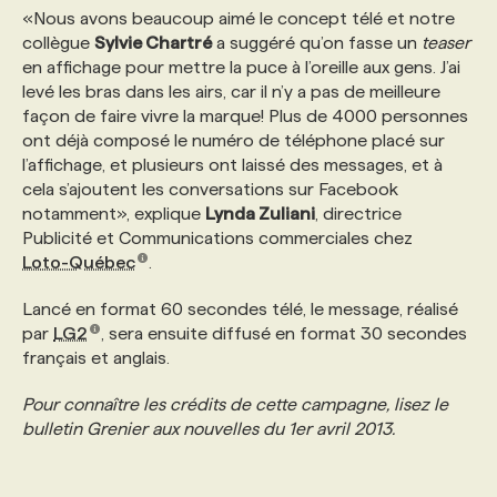
«Nous avons beaucoup aimé le concept télé et notre
collègue
Sylvie Chartré
a suggéré qu’on fasse un
teaser
PROGRAMMES DE SUBVENTIONS
en affichage pour mettre la puce à l’oreille aux gens. J’ai
levé les bras dans les airs, car il n’y a pas de meilleure
façon de faire vivre la marque! Plus de 4000 personnes
FAQ
ont déjà composé le numéro de téléphone placé sur
l’affichage, et plusieurs ont laissé des messages, et à
cela s’ajoutent les conversations sur Facebook
ANNONCEZ AVEC NOUS
notamment», explique
Lynda Zuliani
, directrice
Publicité et Communications commerciales chez
Loto-Québec
.
Lancé en format 60 secondes télé, le message, réalisé
par
LG2
, sera ensuite diffusé en format 30 secondes
français et anglais.
Pour connaître les crédits de cette campagne, lisez le
bulletin Grenier aux nouvelles du 1er avril 2013.