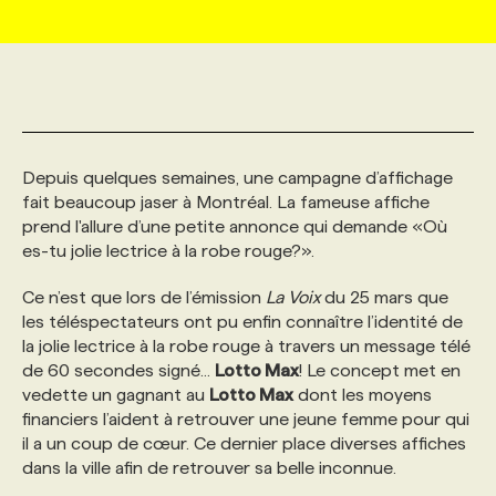
MARKETING ET COMMUNICATION
NOUVEAUX MANDATS
AFFICHEZ UN POSTE / TARIFS
CANDIDAT
BULLETIN RECRUTEMENT
NOS CONFÉRENCES
FORMATIONS
WEB & MÉDIAS SOCIAUX
VOIR LES OFFRES
AFFAIRES DE L'INDUSTRIE
CONSULTER LA CVTHÈQUE
INFOLETTRE PUBLICITÉ
FAQ
NOS FORMATIONS EN LIGNE
CHASSE DE TÊTE
Depuis quelques semaines, une campagne d’affichage
MARKETING DURABLE
PROFIL CANDIDAT
INITIATIVES NUMÉRIQUES
PROFIL ENTREPRISE
ANNONCEZ AVEC NOUS
ANNONCEZ AVEC NOUS
NOS PARCOURS DE FORMATIONS
SERVICE DE CHASSE DE TÊTE
fait beaucoup jaser à Montréal. La fameuse affiche
prend l'allure d’une petite annonce qui demande «Où
es-tu jolie lectrice à la robe rouge?».
GEO/SEO
PRIX ET DISTINCTIONS
FAQ
FORMATIONS PERSONNALISÉES
NOS TARIFS
Ce n’est que lors de l’émission
La Voix
du 25 mars que
les téléspectateurs ont pu enfin connaître l’identité de
ÉVÉNEMENTIEL
TENDANCES
ANNONCEZ AVEC NOUS
NOS FORMATEUR‧RICES
NOS EXPERTISES
la jolie lectrice à la robe rouge à travers un message télé
de 60 secondes signé...
Lotto Max
! Le concept met en
vedette un gagnant au
Lotto Max
dont les moyens
NOS AUTEUR‧RICES
POURQUOI CHOISIR NOS FORMATIONS
FAQ
financiers l’aident à retrouver une jeune femme pour qui
il a un coup de cœur. Ce dernier place diverses affiches
dans la ville afin de retrouver sa belle inconnue.
NOS TARIFS
ANNONCEZ AVEC NOUS