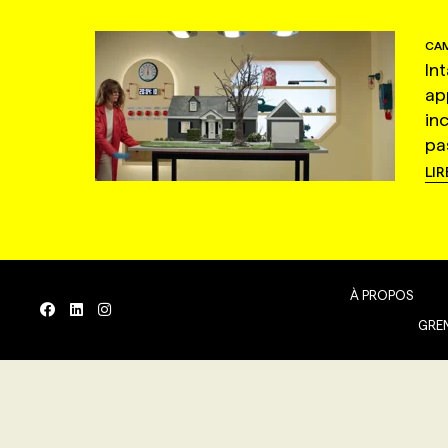
CAM
In
ap
in
pas
LIR
À PROPOS
GREN