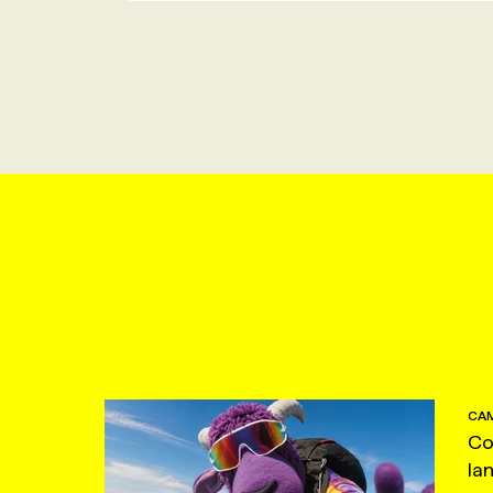
CAM
Co
la