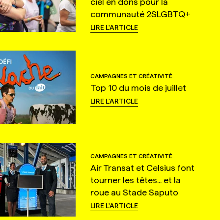
ciel en dons pour la
communauté 2SLGBTQ+
LIRE L'ARTICLE
CAMPAGNES ET CRÉATIVITÉ
Top 10 du mois de juillet
LIRE L'ARTICLE
CAMPAGNES ET CRÉATIVITÉ
Air Transat et Celsius font
tourner les têtes... et la
roue au Stade Saputo
LIRE L'ARTICLE