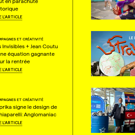
ut en parachute
storique
E L'ARTICLE
PAGNES ET CRÉATIVITÉ
s Invisibles + Jean Coutu
une équation gagnante
ur la rentrée
E L'ARTICLE
PAGNES ET CRÉATIVITÉ
prika signe le design de
hiaparelli: Anglomaniac
E L'ARTICLE