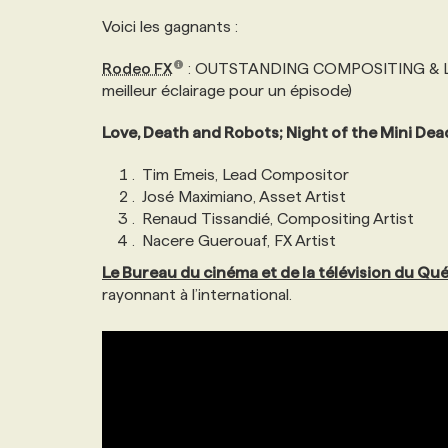
NOS TARIFS
ANNONCEZ AVEC NOUS
Voici les gagnants :
Rodeo FX
: OUTSTANDING COMPOSITING & LIG
PROGRAMMES DE SUBVENTIONS
meilleur éclairage pour un épisode)
Love, Death and Robots; Night of the Mini Dea
FAQ
Tim Emeis, Lead Compositor
José Maximiano, Asset Artist
ANNONCEZ AVEC NOUS
Renaud Tissandié, Compositing Artist
Nacere Guerouaf, FX Artist
Le
Bureau du cinéma et de la télévision du Qu
rayonnant à l’international.