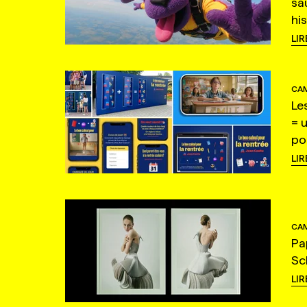
sa
hi
LIR
CAM
Le
= 
po
LIR
CAM
Pa
Sc
LIR