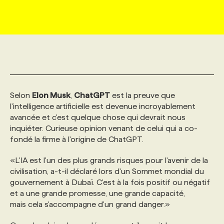
MARKETING ET COMMUNICATION
NOUVEAUX MANDATS
AFFICHEZ UN POSTE / TARIFS
CANDIDAT
BULLETIN RECRUTEMENT
NOS CONFÉRENCES
FORMATIONS
WEB & MÉDIAS SOCIAUX
VOIR LES OFFRES
AFFAIRES DE L'INDUSTRIE
CONSULTER LA CVTHÈQUE
INFOLETTRE PUBLICITÉ
FAQ
NOS FORMATIONS EN LIGNE
CHASSE DE TÊTE
MARKETING DURABLE
PROFIL CANDIDAT
INITIATIVES NUMÉRIQUES
PROFIL ENTREPRISE
ANNONCEZ AVEC NOUS
ANNONCEZ AVEC NOUS
NOS PARCOURS DE FORMATIONS
SERVICE DE CHASSE DE TÊTE
Selon
Elon Musk
,
ChatGPT
est la preuve que
l'intelligence artificielle est devenue incroyablement
avancée et c'est quelque chose qui devrait nous
GEO/SEO
PRIX ET DISTINCTIONS
FAQ
FORMATIONS PERSONNALISÉES
NOS TARIFS
inquiéter. Curieuse opinion venant de celui qui a co-
fondé la firme à l'origine de ChatGPT.
ÉVÉNEMENTIEL
TENDANCES
ANNONCEZ AVEC NOUS
NOS FORMATEUR‧RICES
NOS EXPERTISES
«L'IA est l'un des plus grands risques pour l'avenir de la
civilisation, a-t-il déclaré lors d'un Sommet mondial du
gouvernement à Dubaï. C'est à la fois positif ou négatif
NOS AUTEUR‧RICES
POURQUOI CHOISIR NOS FORMATIONS
FAQ
et a une grande promesse, une grande capacité,
mais cela s'accompagne d'un grand danger.»
NOS TARIFS
ANNONCEZ AVEC NOUS