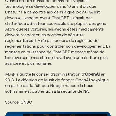
Quand on lui a demandé comment il voyait la
technologie se développer dans 10 ans, il dit que
ChatGPT a démontré aux gens à quel point l'IA est
PROGRAMMES DE SUBVENTIONS
devenue avancée. Avant ChatGPT, il n'avait pas
d'interface utilisateur accessible à la plupart des gens.
FAQ
Alors que les voitures, les avions et les médicaments
doivent respecter les normes de sécurité
réglementaires, l'IA n'a pas encore de règles ou de
ANNONCEZ AVEC NOUS
réglementations pour contrôler son développement. La
montée en puissance de ChatGPT menace même de
bouleverser le marché du travail avec une écriture plus
avancée et plus humaine.
Musk a quitté le conseil d'administration d'
OpenAI
en
2018. La décision de Musk de fonder OpenAI s'explique
en partie par le fait que Google n'accordait pas
suffisamment d'attention à la sécurité de l'IA.
Source:
CNBC