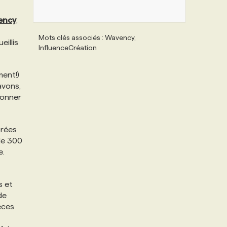
ency
,
Mots clés associés : Wavency,
eillis
InfluenceCréation
ment!)
avons,
donner
brées
de 300
e.
s et
de
èces