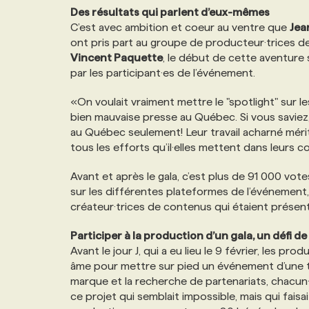
Des résultats qui parlent d’eux-mêmes
NOS TARIFS
ANNONCEZ AVEC NOUS
C’est avec ambition et coeur au ventre que
Jea
ont pris part au groupe de producteur·trices
Vincent Paquette
, le début de cette aventure s
PROGRAMMES DE SUBVENTIONS
par les participant·es de l’événement.
«On voulait vraiment mettre le "spotlight" sur l
FAQ
bien mauvaise presse au Québec. Si vous saviez,
au Québec seulement! Leur travail acharné mérite
ANNONCEZ AVEC NOUS
tous les efforts qu’il·elles mettent dans leurs
Avant et après le gala, c’est plus de 91 000 vot
sur les différentes plateformes de l’événement
créateur·trices de contenus qui étaient présent
Participer à la production d’un gala, un défi de 
Avant le jour J, qui a eu lieu le 9 février, les 
âme pour mettre sur pied un événement d’une tell
marque et la recherche de partenariats, chacu
ce projet qui semblait impossible, mais qui faisai