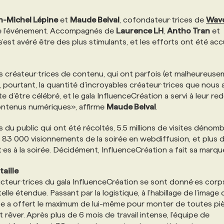
n-Michel Lépine
et
Maude Belval
, cofondateur·trices de
Wav
 de l’événement. Accompagnés de
Laurence LH
,
Antho Tran
et
’est avéré être des plus stimulants, et les efforts ont été accu
es créateur·trices de contenu, qui ont parfois (et malheureuse
 pourtant, la quantité d’incroyables créateur·trices que nous 
 d’être célébré, et le gala InfluenceCréation a servi à leur re
 contenus numériques», affirme
Maude Belval
.
es du public qui ont été récoltés, 5.5 millions de visites dénom
, 83 000 visionnements de la soirée en webdiffusion, et plus 
·es à la soirée. Décidément, InfluenceCréation a fait sa marqu
taille
producteur·trices du gala InfluenceCréation se sont donné·es corp
e étendue. Passant par la logistique, à l’habillage de l’image 
n·e a offert le maximum de lui-même pour monter de toutes pi
t rêver. Après plus de 6 mois de travail intense, l’équipe de