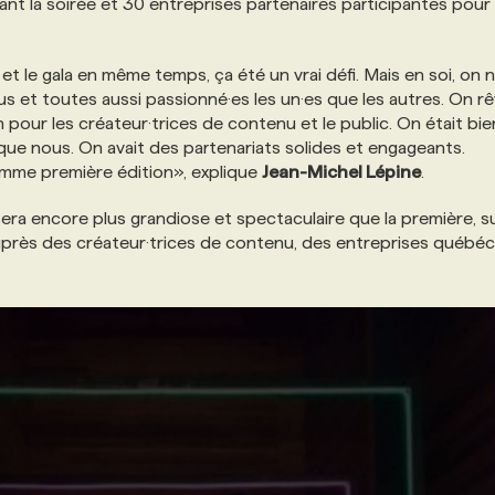
t la soirée et 30 entreprises partenaires participantes pour 
et le gala en même temps, ça été un vrai défi. Mais en soi, on 
s et toutes aussi passionné·es les un·es que les autres. On rê
in pour les créateur·trices de contenu et le public. On était bie
que nous. On avait des partenariats solides et engageants.
omme première édition», explique
Jean-Michel Lépine
.
era encore plus grandiose et spectaculaire que la première, s
près des créateur·trices de contenu, des entreprises québéc