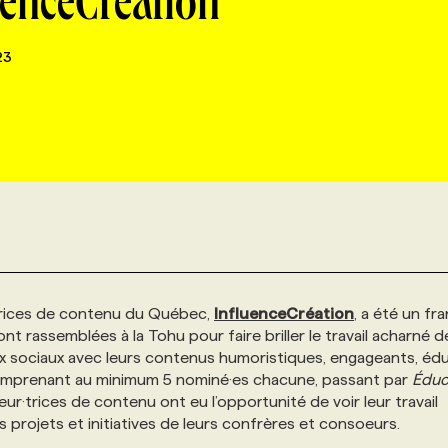
uenceCréation
23
·trices de contenu du Québec,
InfluenceCréation
, a été un fr
nt rassemblées à la Tohu pour faire briller le travail acharné d
ux sociaux avec leurs contenus humoristiques, engageants, édu
comprenant au minimum 5 nominé·es chacune, passant par
Éduc
eur·trices de contenu ont eu l’opportunité de voir leur travail
es projets et initiatives de leurs confrères et consoeurs.