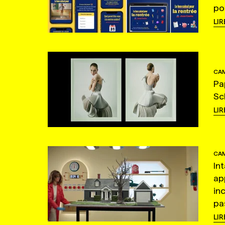
po
LIR
CAM
Pa
Sc
LIR
CAM
In
ap
in
pas
LIR