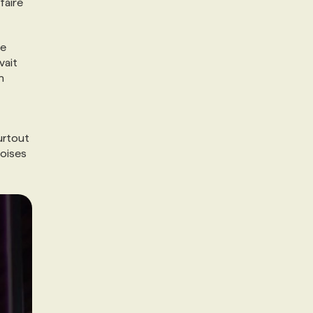
faire
ne
vait
n
urtout
oises