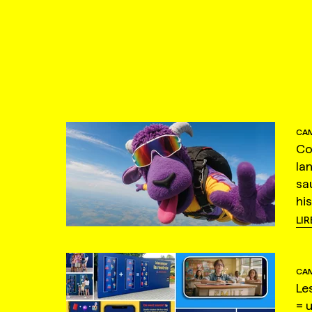
CAM
Co
la
sa
hi
LIR
CAM
Le
= 