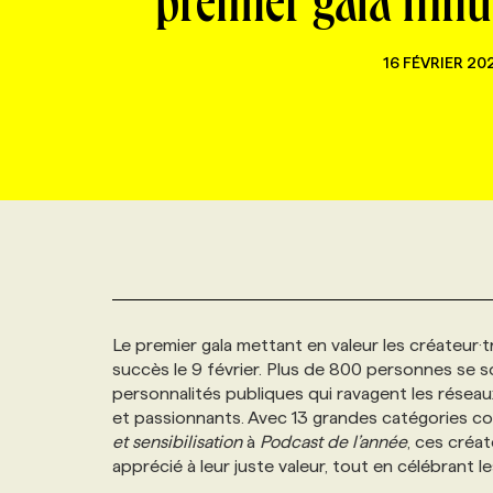
premier gala Infl
NOUVEAU!
RESSOURCES HUMAINES
NOMINATIONS
ANNONCEZ AVEC NOUS
BULLETIN FORMATION
EMPLOYEUR
CONFÉRENCES
16 FÉVRIER 20
MARKETING ET COMMUNICATION
NOUVEAUX MANDATS
AFFICHEZ UN POSTE / TARIFS
CANDIDAT
BULLETIN RECRUTEMENT
NOS CONFÉRENCES
FORMATIONS
WEB & MÉDIAS SOCIAUX
VOIR LES OFFRES
AFFAIRES DE L'INDUSTRIE
CONSULTER LA CVTHÈQUE
INFOLETTRE PUBLICITÉ
FAQ
NOS FORMATIONS EN LIGNE
CHASSE DE TÊTE
MARKETING DURABLE
PROFIL CANDIDAT
INITIATIVES NUMÉRIQUES
PROFIL ENTREPRISE
ANNONCEZ AVEC NOUS
ANNONCEZ AVEC NOUS
NOS PARCOURS DE FORMATIONS
SERVICE DE CHASSE DE TÊTE
GEO/SEO
PRIX ET DISTINCTIONS
FAQ
FORMATIONS PERSONNALISÉES
NOS TARIFS
Le premier gala mettant en valeur les créateur
succès le 9 février. Plus de 800 personnes se so
ÉVÉNEMENTIEL
TENDANCES
ANNONCEZ AVEC NOUS
NOS FORMATEUR‧RICES
NOS EXPERTISES
personnalités publiques qui ravagent les résea
et passionnants. Avec 13 grandes catégories 
et sensibilisation
à
Podcast de l’année
, ces créat
NOS AUTEUR‧RICES
POURQUOI CHOISIR NOS FORMATIONS
FAQ
apprécié à leur juste valeur, tout en célébrant l