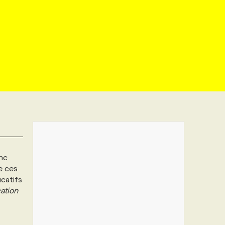
anc
e ces
catifs
ation