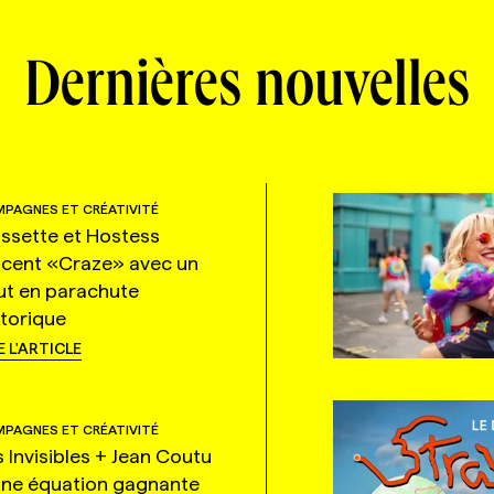
Dernières nouvelles
PAGNES ET CRÉATIVITÉ
ssette et Hostess
ncent «Craze» avec un
ut en parachute
storique
E L'ARTICLE
PAGNES ET CRÉATIVITÉ
s Invisibles + Jean Coutu
une équation gagnante