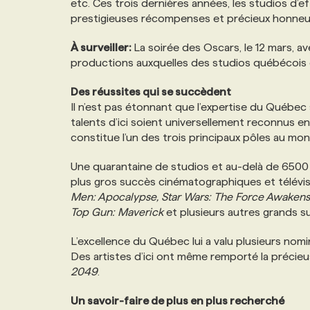
etc. Ces trois dernières années, les studios d’
prestigieuses récompenses et précieux honneu
À surveiller:
La soirée des Oscars, le 12 mars, a
productions auxquelles des studios québécois 
Des réussites qui se succèdent
Il n’est pas étonnant que l’expertise du Québec
talents d’ici soient universellement reconnus en
constitue l’un des trois principaux pôles au m
Une quarantaine de studios et au-delà de 6500 a
plus gros succès cinématographiques et télévis
Men: Apocalypse, Star Wars: The Force Awakens,
Top Gun: Maverick
et plusieurs autres grands s
L’excellence du Québec lui a valu plusieurs nomi
Des artistes d’ici ont même remporté la précie
2049
.
Un savoir-faire de plus en plus recherché