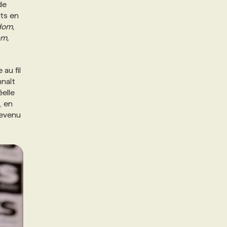
de
ets en
dom,
em,
au fil
nnaît
éelle
, en
devenu