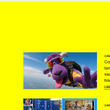
CAM
Co
la
sa
hi
LIR
CAM