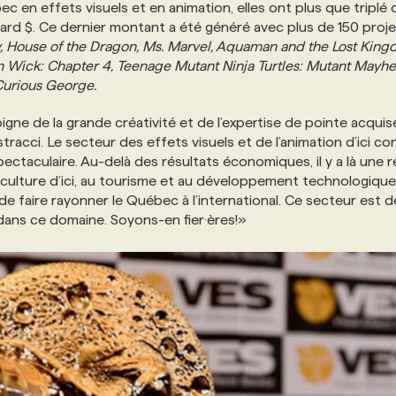
 en effets visuels et en animation, elles ont plus que triplé 
lliard $. Ce dernier montant a été généré avec plus de 150 proj
 House of the Dragon, Ms. Marvel, Aquaman and the Lost King
n Wick: Chapter 4, Teenage Mutant Ninja Turtles: Mutant Mayh
urious George.
ne de la grande créativité et de l’expertise de pointe acquise 
racci. Le secteur des effets visuels et de l’animation d’ici co
ectaculaire. Au-delà des résultats économiques, il y a là une r
 culture d’ici, au tourisme et au développement technologique
de faire rayonner le Québec à l’international. Ce secteur est 
dans ce domaine. Soyons-en fier·ères!»