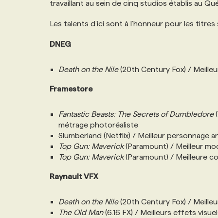
travaillant au sein de cinq studios établis au Q
NOS TARIFS
ANNONCEZ AVEC NOUS
Les talents d’ici sont à l’honneur pour les titres 
PROGRAMMES DE SUBVENTIONS
DNEG
Death on the Nile
(20th Century Fox) / Meille
FAQ
Framestore
ANNONCEZ AVEC NOUS
Fantastic Beasts: The Secrets of Dumbledore
(
métrage photoréaliste
Slumberland (Netflix) / Meilleur personnage 
Top Gun: Maverick
(Paramount) / Meilleur mo
Top Gun: Maverick
(Paramount) / Meilleure co
Raynault VFX
Death on the Nile
(20th Century Fox) / Meille
The Old Man
(6.16 FX) / Meilleurs effets visu