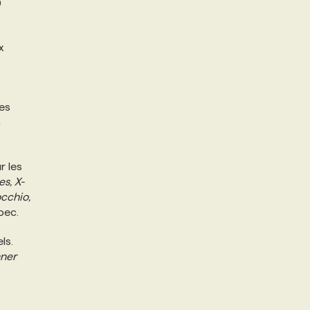
0
x
les
c
r les
s, X-
cchio,
bec.
ls.
ner