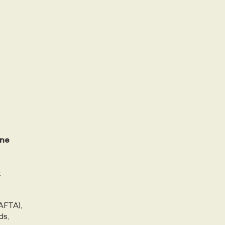
ine
t
BAFTA),
ds,