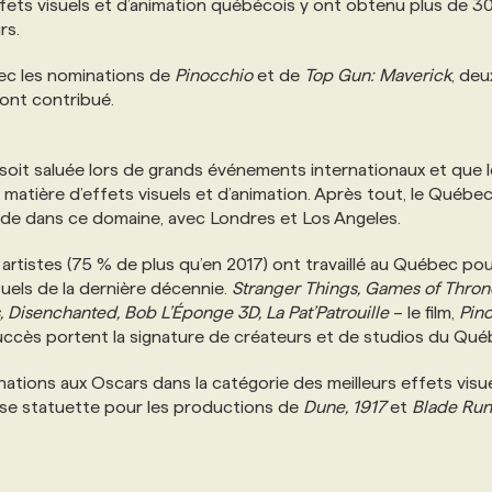
effets visuels et d’animation québécois y ont obtenu plus de 3
rs.
vec les nominations de
Pinocchio
et de
Top Gun: Maverick
, deu
ont contribué.
 soit saluée lors de grands événements internationaux et que 
 matière d’effets visuels et d’animation. Après tout, le Québe
onde dans ce domaine, avec Londres et Los Angeles.
rtistes (75 % de plus qu’en 2017) ont travaillé au Québec pou
uels de la dernière décennie.
Stranger Things, Games of Throne
 Disenchanted, Bob L’Éponge 3D, La Pat’Patrouille
– le film,
Pino
uccès portent la signature de créateurs et de studios du Qué
nations aux Oscars dans la catégorie des meilleurs effets visue
use statuette pour les productions de
Dune, 1917
et
Blade Run