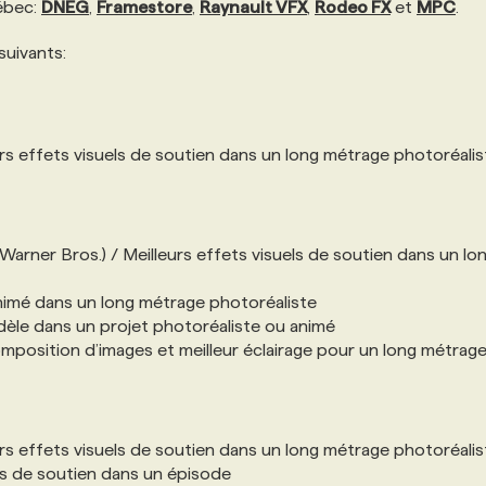
uébec:
DNEG
,
Framestore
,
Raynault VFX
,
Rodeo FX
et
MPC
.
suivants:
urs effets visuels de soutien dans un long métrage photoréalis
Warner Bros.) / Meilleurs effets visuels de soutien dans un lo
animé dans un long métrage photoréaliste
dèle dans un projet photoréaliste ou animé
mposition d’images et meilleur éclairage pour un long métrag
urs effets visuels de soutien dans un long métrage photoréalis
els de soutien dans un épisode