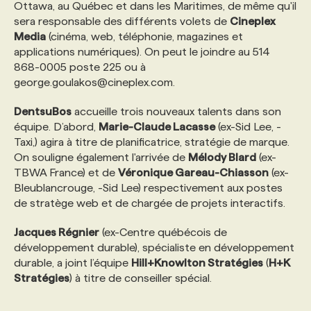
Ottawa, au Québec et dans les Maritimes, de même qu'il
sera responsable des différents volets de
Cineplex
Media
(cinéma, web, téléphonie, magazines et
applications numériques). On peut le joindre au 514
868-0005 poste 225 ou à
george.goulakos@cineplex.com
.
DentsuBos
accueille trois nouveaux talents dans son
équipe. D’abord,
Marie-Claude Lacasse
(ex-Sid Lee, -
Taxi,) agira à titre de planificatrice, stratégie de marque.
On souligne également l'arrivée de
Mélody Blard
(ex-
TBWA France) et de
Véronique Gareau-Chiasson
(ex-
Bleublancrouge, -Sid Lee) respectivement aux postes
de stratège web et de chargée de projets interactifs.
Jacques Régnier
(ex-Centre québécois de
développement durable), spécialiste en développement
durable, a joint l’équipe
Hill+Knowlton Stratégies
(
H+K
Stratégies
) à titre de conseiller spécial.