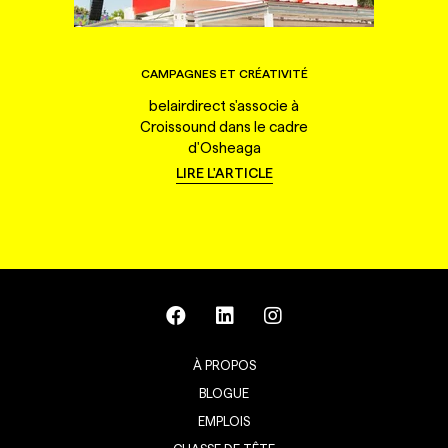
CAMPAGNES ET CRÉATIVITÉ
belairdirect s'associe à
Croissound dans le cadre
d'Osheaga
LIRE L'ARTICLE
À PROPOS
BLOGUE
EMPLOIS