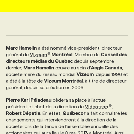
MARKETING ET COMMUNICATION
NOUVEAUX MANDATS
AFFICHEZ UN POSTE / TARIFS
CANDIDAT
BULLETIN RECRUTEMENT
NOS CONFÉRENCES
FORMATIONS
WEB & MÉDIAS SOCIAUX
VOIR LES OFFRES
AFFAIRES DE L'INDUSTRIE
CONSULTER LA CVTHÈQUE
INFOLETTRE PUBLICITÉ
FAQ
NOS FORMATIONS EN LIGNE
CHASSE DE TÊTE
Marc Hamelin
a été nommé vice-président, directeur
MARKETING DURABLE
PROFIL CANDIDAT
INITIATIVES NUMÉRIQUES
PROFIL ENTREPRISE
ANNONCEZ AVEC NOUS
ANNONCEZ AVEC NOUS
NOS PARCOURS DE FORMATIONS
SERVICE DE CHASSE DE TÊTE
général de
Vizeum
Montréal
. Membre du
Conseil des
directeurs médias du Quebec
depuis septembre
dernier,
Marc Hamelin
œuvre au sein d’
Aegis Canada
,
GEO/SEO
PRIX ET DISTINCTIONS
FAQ
FORMATIONS PERSONNALISÉES
NOS TARIFS
société mère du réseau mondial
Vizeum
, depuis 1996 et
a été à la tête de
Vizeum Montréal
, à titre de directeur
général, depuis sa création en 2006.
ÉVÉNEMENTIEL
TENDANCES
ANNONCEZ AVEC NOUS
NOS FORMATEUR‧RICES
NOS EXPERTISES
Pierre Karl Péladeau
cèdera sa place à l’actuel
président et chef de la direction de
Vidéotron
,
NOS AUTEUR‧RICES
POURQUOI CHOISIR NOS FORMATIONS
FAQ
Robert Dépatie
. En effet,
Québecor
a fait connaître les
changements qui interviendront à la direction de la
société lors de la tenue de l’assemblée annuelle des
NOS TARIFS
ANNONCEZ AVEC NOUS
actionnaires qui aura lieu le 8 mai 2013 à Montréal. Ainsi,