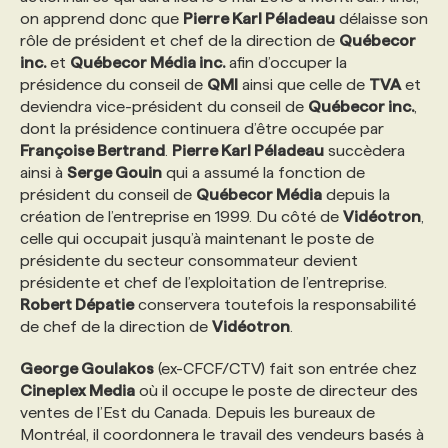
on apprend donc que
Pierre Karl Péladeau
délaisse son
rôle de président et chef de la direction de
Québecor
PROGRAMMES DE SUBVENTIONS
inc.
et
Québecor Média inc.
afin d’occuper la
présidence du conseil de
QMI
ainsi que celle de
TVA
et
deviendra vice-président du conseil de
Québecor inc.
,
FAQ
dont la présidence continuera d’être occupée par
Françoise Bertrand
.
Pierre Karl Péladeau
succèdera
ainsi à
Serge Gouin
qui a assumé la fonction de
ANNONCEZ AVEC NOUS
président du conseil de
Québecor Média
depuis la
création de l’entreprise en 1999. Du côté de
Vidéotron
,
celle qui occupait jusqu’à maintenant le poste de
présidente du secteur consommateur devient
présidente et chef de l’exploitation de l’entreprise.
Robert Dépatie
conservera toutefois la responsabilité
de chef de la direction de
Vidéotron
.
George Goulakos
(ex-CFCF/CTV) fait son entrée chez
Cineplex Media
où il occupe le poste de directeur des
ventes de l’Est du Canada. Depuis les bureaux de
Montréal, il coordonnera le travail des vendeurs basés à