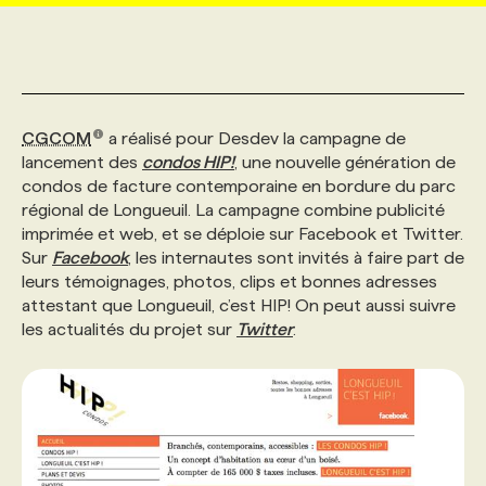
MARKETING ET COMMUNICATION
NOUVEAUX MANDATS
AFFICHEZ UN POSTE / TARIFS
CANDIDAT
BULLETIN RECRUTEMENT
NOS CONFÉRENCES
FORMATIONS
WEB & MÉDIAS SOCIAUX
VOIR LES OFFRES
AFFAIRES DE L'INDUSTRIE
CONSULTER LA CVTHÈQUE
INFOLETTRE PUBLICITÉ
FAQ
NOS FORMATIONS EN LIGNE
CHASSE DE TÊTE
CGCOM
a réalisé pour Desdev la campagne de
lancement des
condos HIP!
, une nouvelle génération de
condos de facture contemporaine en bordure du parc
MARKETING DURABLE
PROFIL CANDIDAT
INITIATIVES NUMÉRIQUES
PROFIL ENTREPRISE
ANNONCEZ AVEC NOUS
ANNONCEZ AVEC NOUS
NOS PARCOURS DE FORMATIONS
SERVICE DE CHASSE DE TÊTE
régional de Longueuil. La campagne combine publicité
imprimée et web, et se déploie sur Facebook et Twitter.
Sur
Facebook
, les internautes sont invités à faire part de
GEO/SEO
PRIX ET DISTINCTIONS
FAQ
FORMATIONS PERSONNALISÉES
NOS TARIFS
leurs témoignages, photos, clips et bonnes adresses
attestant que Longueuil, c’est HIP! On peut aussi suivre
les actualités du projet sur
Twitter
.
ÉVÉNEMENTIEL
TENDANCES
ANNONCEZ AVEC NOUS
NOS FORMATEUR‧RICES
NOS EXPERTISES
NOS AUTEUR‧RICES
POURQUOI CHOISIR NOS FORMATIONS
FAQ
NOS TARIFS
ANNONCEZ AVEC NOUS