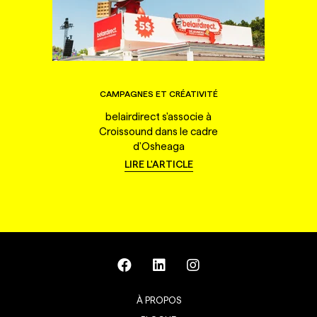
CAMPAGNES ET CRÉATIVITÉ
belairdirect s'associe à
Croissound dans le cadre
d'Osheaga
LIRE L'ARTICLE
À PROPOS