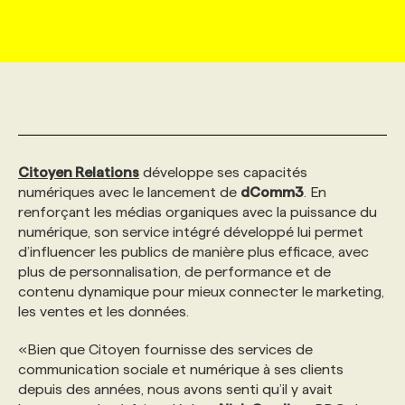
MARKETING ET COMMUNICATION
NOUVEAUX MANDATS
AFFICHEZ UN POSTE / TARIFS
CANDIDAT
BULLETIN RECRUTEMENT
NOS CONFÉRENCES
FORMATIONS
WEB & MÉDIAS SOCIAUX
VOIR LES OFFRES
AFFAIRES DE L'INDUSTRIE
CONSULTER LA CVTHÈQUE
INFOLETTRE PUBLICITÉ
FAQ
NOS FORMATIONS EN LIGNE
CHASSE DE TÊTE
MARKETING DURABLE
PROFIL CANDIDAT
INITIATIVES NUMÉRIQUES
PROFIL ENTREPRISE
ANNONCEZ AVEC NOUS
ANNONCEZ AVEC NOUS
NOS PARCOURS DE FORMATIONS
SERVICE DE CHASSE DE TÊTE
Citoyen Relations
développe ses capacités
numériques avec le lancement de
dComm3
. En
renforçant les médias organiques avec la puissance du
GEO/SEO
PRIX ET DISTINCTIONS
FAQ
FORMATIONS PERSONNALISÉES
NOS TARIFS
numérique, son service intégré développé lui permet
d’influencer les publics de manière plus efficace, avec
plus de personnalisation, de performance et de
ÉVÉNEMENTIEL
TENDANCES
ANNONCEZ AVEC NOUS
NOS FORMATEUR‧RICES
NOS EXPERTISES
contenu dynamique pour mieux connecter le marketing,
les ventes et les données.
NOS AUTEUR‧RICES
POURQUOI CHOISIR NOS FORMATIONS
FAQ
«Bien que Citoyen fournisse des services de
communication sociale et numérique à ses clients
depuis des années, nous avons senti qu’il y avait
NOS TARIFS
ANNONCEZ AVEC NOUS