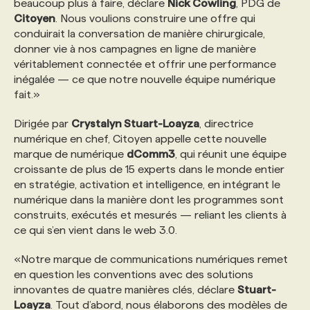
beaucoup plus à faire, déclare
Nick Cowling
, PDG de
Citoyen
. Nous voulions construire une offre qui
PROGRAMMES DE SUBVENTIONS
conduirait la conversation de manière chirurgicale,
donner vie à nos campagnes en ligne de manière
véritablement connectée et offrir une performance
FAQ
inégalée — ce que notre nouvelle équipe numérique
fait.»
ANNONCEZ AVEC NOUS
Dirigée par
Crystalyn Stuart-Loayza
, directrice
numérique en chef, Citoyen appelle cette nouvelle
marque de numérique
dComm3
, qui réunit une équipe
croissante de plus de 15 experts dans le monde entier
en stratégie, activation et intelligence, en intégrant le
numérique dans la manière dont les programmes sont
construits, exécutés et mesurés — reliant les clients à
ce qui s’en vient dans le web 3.0.
«Notre marque de communications numériques remet
en question les conventions avec des solutions
innovantes de quatre manières clés, déclare
Stuart-
Loayza
. Tout d’abord, nous élaborons des modèles de