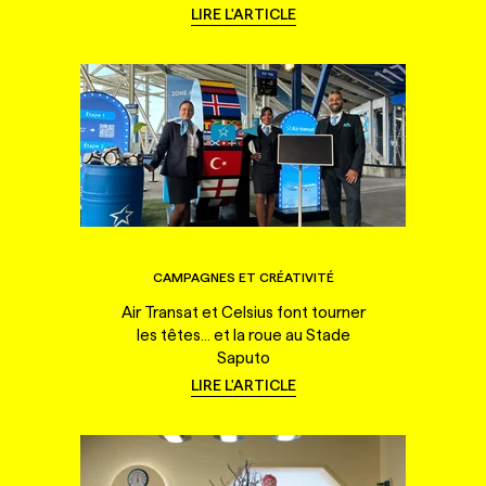
LIRE L'ARTICLE
CAMPAGNES ET CRÉATIVITÉ
Air Transat et Celsius font tourner
les têtes... et la roue au Stade
Saputo
LIRE L'ARTICLE