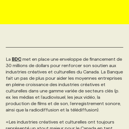
MARKETING ET COMMUNICATION
NOUVEAUX MANDATS
AFFICHEZ UN POSTE / TARIFS
CANDIDAT
BULLETIN RECRUTEMENT
NOS CONFÉRENCES
FORMATIONS
WEB & MÉDIAS SOCIAUX
VOIR LES OFFRES
AFFAIRES DE L'INDUSTRIE
CONSULTER LA CVTHÈQUE
INFOLETTRE PUBLICITÉ
FAQ
NOS FORMATIONS EN LIGNE
CHASSE DE TÊTE
MARKETING DURABLE
PROFIL CANDIDAT
INITIATIVES NUMÉRIQUES
PROFIL ENTREPRISE
ANNONCEZ AVEC NOUS
ANNONCEZ AVEC NOUS
NOS PARCOURS DE FORMATIONS
SERVICE DE CHASSE DE TÊTE
La
BDC
met en place une enveloppe de financement de
30 millions de dollars pour renforcer son soutien aux
GEO/SEO
PRIX ET DISTINCTIONS
FAQ
FORMATIONS PERSONNALISÉES
NOS TARIFS
industries créatives et culturelles du Canada. La Banque
fait un pas de plus pour aider les moyennes entreprises
en pleine croissance des industries créatives et
ÉVÉNEMENTIEL
TENDANCES
ANNONCEZ AVEC NOUS
NOS FORMATEUR‧RICES
NOS EXPERTISES
culturelles dans une gamme variée de secteurs clés (p.
ex. les médias et l’audiovisuel, les jeux vidéo, la
production de films et de son, l’enregistrement sonore,
NOS AUTEUR‧RICES
POURQUOI CHOISIR NOS FORMATIONS
FAQ
ainsi que la radiodiffusion et la télédiffusion).
«Les industries créatives et culturelles ont toujours
NOS TARIFS
ANNONCEZ AVEC NOUS
représenté un atout majeur pour le Canada en tant