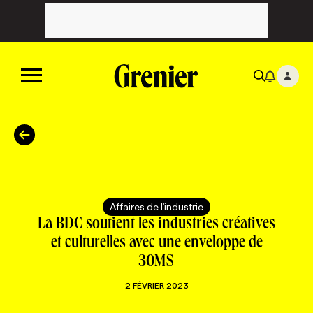
ACTUALITÉS
CATÉGORIES
MAGAZINE
Affaires de l'industrie
TOUTES LES CATÉGORIES
CHRONIQUES
FORFAITS ABONNEMENT
INFOLETTRES
La BDC soutient les industries créatives
et culturelles avec une enveloppe de
30M$
TOUTES LES CHRONIQUES
CAMPAGNES ET CRÉATIVITÉ
VOIR TOUTES LES PARUTIONS
INFOLETTRE EN BREF
EMPLOIS
2 FÉVRIER 2023
NOUVEAU!
RESSOURCES HUMAINES
NOMINATIONS
ANNONCEZ AVEC NOUS
BULLETIN FORMATION
EMPLOYEUR
CONFÉRENCES