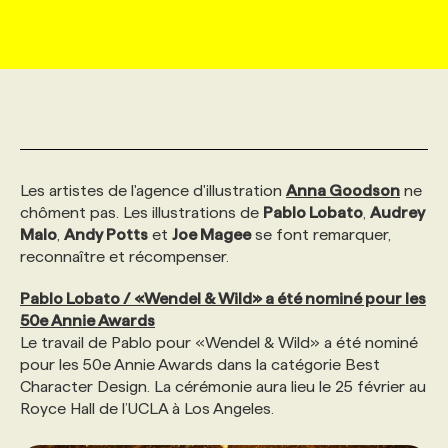
MARKETING ET COMMUNICATION
NOUVEAUX MANDATS
AFFICHEZ UN POSTE / TARIFS
CANDIDAT
BULLETIN RECRUTEMENT
NOS CONFÉRENCES
FORMATIONS
WEB & MÉDIAS SOCIAUX
VOIR LES OFFRES
AFFAIRES DE L'INDUSTRIE
CONSULTER LA CVTHÈQUE
INFOLETTRE PUBLICITÉ
FAQ
NOS FORMATIONS EN LIGNE
CHASSE DE TÊTE
MARKETING DURABLE
PROFIL CANDIDAT
INITIATIVES NUMÉRIQUES
PROFIL ENTREPRISE
ANNONCEZ AVEC NOUS
ANNONCEZ AVEC NOUS
NOS PARCOURS DE FORMATIONS
SERVICE DE CHASSE DE TÊTE
Les artistes de l'agence d'illustration
Anna Goodson
ne
chôment pas. Les illustrations de
Pablo Lobato
,
Audrey
Malo
,
Andy Potts
et
Joe Magee
se font remarquer,
GEO/SEO
PRIX ET DISTINCTIONS
FAQ
FORMATIONS PERSONNALISÉES
NOS TARIFS
reconnaître et récompenser.
Pablo Lobato / «Wendel & Wild» a été nominé pour les
ÉVÉNEMENTIEL
TENDANCES
ANNONCEZ AVEC NOUS
NOS FORMATEUR‧RICES
NOS EXPERTISES
50e Annie Awards
Le travail de Pablo pour «Wendel & Wild» a été nominé
pour les 50e Annie Awards dans la catégorie Best
NOS AUTEUR‧RICES
POURQUOI CHOISIR NOS FORMATIONS
FAQ
Character Design. La cérémonie aura lieu le 25 février au
Royce Hall de l’UCLA à Los Angeles.
NOS TARIFS
ANNONCEZ AVEC NOUS