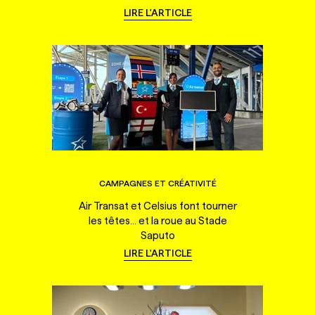
LIRE L'ARTICLE
CAMPAGNES ET CRÉATIVITÉ
Air Transat et Celsius font tourner
les têtes... et la roue au Stade
Saputo
LIRE L'ARTICLE