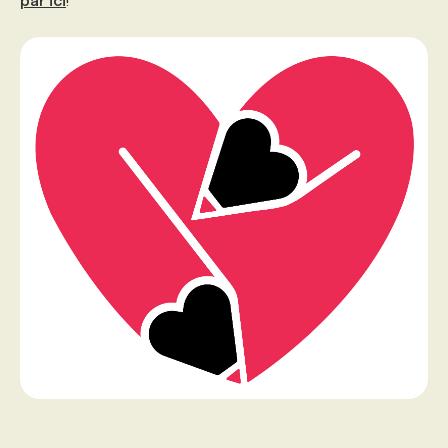
par ici
!