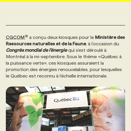
MARKETING ET COMMUNICATION
NOUVEAUX MANDATS
AFFICHEZ UN POSTE / TARIFS
CANDIDAT
BULLETIN RECRUTEMENT
NOS CONFÉRENCES
FORMATIONS
WEB & MÉDIAS SOCIAUX
VOIR LES OFFRES
AFFAIRES DE L'INDUSTRIE
CONSULTER LA CVTHÈQUE
INFOLETTRE PUBLICITÉ
FAQ
NOS FORMATIONS EN LIGNE
CHASSE DE TÊTE
CGCOM
a conçu deux kiosques pour le
Ministère des
Ressources naturelles et de la Faune
, à l’occasion du
Congrès mondial de l’énergie
qui s’est déroulé à
MARKETING DURABLE
PROFIL CANDIDAT
INITIATIVES NUMÉRIQUES
PROFIL ENTREPRISE
ANNONCEZ AVEC NOUS
ANNONCEZ AVEC NOUS
NOS PARCOURS DE FORMATIONS
SERVICE DE CHASSE DE TÊTE
Montréal à la mi-septembre. Sous le thème «Québec à
la puissance verte», ces kiosques assuraient la
promotion des énergies renouvelables, pour lesquelles
GEO/SEO
PRIX ET DISTINCTIONS
FAQ
FORMATIONS PERSONNALISÉES
NOS TARIFS
le Québec est reconnu à l’échelle internationale.
ÉVÉNEMENTIEL
TENDANCES
ANNONCEZ AVEC NOUS
NOS FORMATEUR‧RICES
NOS EXPERTISES
NOS AUTEUR‧RICES
POURQUOI CHOISIR NOS FORMATIONS
FAQ
NOS TARIFS
ANNONCEZ AVEC NOUS