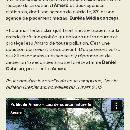
l’équipe de direction d’
Amaro
et deux agences
distinctes, dont une agence de publicité,
XY
, et une
PROGRAMMES DE SUBVENTIONS
agence de placement médias,
Eurêka Média concept
.
«Pour moi, il était clair qu’il fallait mettre l’accent sur la
FAQ
grande forêt inexploitée qui entoure notre source et
protège l’eau Amaro de toute pollution. C’est une
question qui revient très souvent: D’où provient votre
ANNONCEZ AVEC NOUS
eau? Il m’apparaissait essentiel d’y répondre et de
dédier un 15 secondes à notre forêt» affirme
Daniel
Colpron
, président d’
Amaro
.
Pour connaître les crédits de cette campagne, lisez le
bulletin Grenier aux nouvelles du 11 mars 2013.