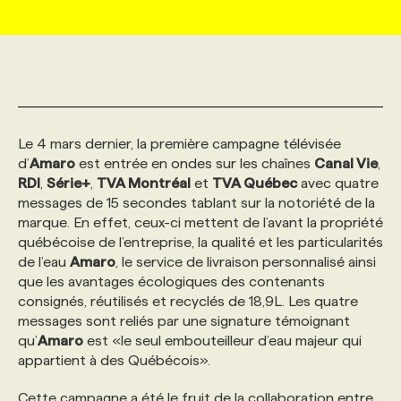
MARKETING ET COMMUNICATION
NOUVEAUX MANDATS
AFFICHEZ UN POSTE / TARIFS
CANDIDAT
BULLETIN RECRUTEMENT
NOS CONFÉRENCES
FORMATIONS
WEB & MÉDIAS SOCIAUX
VOIR LES OFFRES
AFFAIRES DE L'INDUSTRIE
CONSULTER LA CVTHÈQUE
INFOLETTRE PUBLICITÉ
FAQ
NOS FORMATIONS EN LIGNE
CHASSE DE TÊTE
Le 4 mars dernier, la première campagne télévisée
MARKETING DURABLE
PROFIL CANDIDAT
INITIATIVES NUMÉRIQUES
PROFIL ENTREPRISE
ANNONCEZ AVEC NOUS
ANNONCEZ AVEC NOUS
NOS PARCOURS DE FORMATIONS
SERVICE DE CHASSE DE TÊTE
d’
Amaro
est entrée en ondes sur les chaînes
Canal Vie
,
RDI
,
Série+
,
TVA Montréal
et
TVA Québec
avec quatre
messages de 15 secondes tablant sur la notoriété de la
GEO/SEO
PRIX ET DISTINCTIONS
FAQ
FORMATIONS PERSONNALISÉES
NOS TARIFS
marque. En effet, ceux-ci mettent de l’avant la propriété
québécoise de l’entreprise, la qualité et les particularités
de l’eau
Amaro
, le service de livraison personnalisé ainsi
ÉVÉNEMENTIEL
TENDANCES
ANNONCEZ AVEC NOUS
NOS FORMATEUR‧RICES
NOS EXPERTISES
que les avantages écologiques des contenants
consignés, réutilisés et recyclés de 18,9L. Les quatre
messages sont reliés par une signature témoignant
NOS AUTEUR‧RICES
POURQUOI CHOISIR NOS FORMATIONS
FAQ
qu’
Amaro
est «le seul embouteilleur d’eau majeur qui
appartient à des Québécois».
NOS TARIFS
ANNONCEZ AVEC NOUS
Cette campagne a été le fruit de la collaboration entre