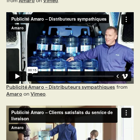
from
Amaro
on
Vimeo
.
Publicité Amaro – Distributeurs sympathiques
from
Amaro
on
Vimeo
.