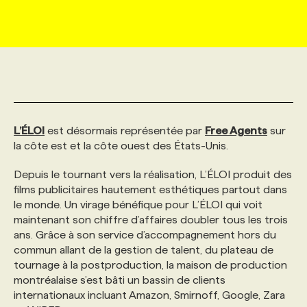
MARKETING ET COMMUNICATION
NOUVEAUX MANDATS
AFFICHEZ UN POSTE / TARIFS
CANDIDAT
BULLETIN RECRUTEMENT
NOS CONFÉRENCES
FORMATIONS
WEB & MÉDIAS SOCIAUX
VOIR LES OFFRES
AFFAIRES DE L'INDUSTRIE
CONSULTER LA CVTHÈQUE
INFOLETTRE PUBLICITÉ
FAQ
NOS FORMATIONS EN LIGNE
CHASSE DE TÊTE
MARKETING DURABLE
PROFIL CANDIDAT
INITIATIVES NUMÉRIQUES
PROFIL ENTREPRISE
ANNONCEZ AVEC NOUS
ANNONCEZ AVEC NOUS
NOS PARCOURS DE FORMATIONS
SERVICE DE CHASSE DE TÊTE
L’ÉLOI
est désormais représentée par
Free Agents
sur
la côte est et la côte ouest des États-Unis.
GEO/SEO
PRIX ET DISTINCTIONS
FAQ
FORMATIONS PERSONNALISÉES
NOS TARIFS
Depuis le tournant vers la réalisation, L’ÉLOI produit des
films publicitaires hautement esthétiques partout dans
le monde. Un virage bénéfique pour L’ÉLOI qui voit
ÉVÉNEMENTIEL
TENDANCES
ANNONCEZ AVEC NOUS
NOS FORMATEUR‧RICES
NOS EXPERTISES
maintenant son chiffre d’affaires doubler tous les trois
ans. Grâce à son service d’accompagnement hors du
commun allant de la gestion de talent, du plateau de
NOS AUTEUR‧RICES
POURQUOI CHOISIR NOS FORMATIONS
FAQ
tournage à la postproduction, la maison de production
montréalaise s’est bâti un bassin de clients
internationaux incluant Amazon, Smirnoff, Google, Zara
NOS TARIFS
ANNONCEZ AVEC NOUS