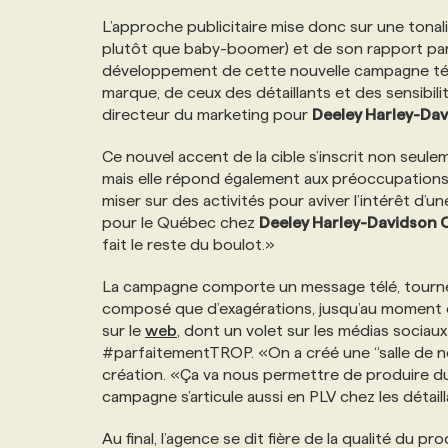
NOS TARIFS
ANNONCEZ AVEC NOUS
L’approche publicitaire mise donc sur une tonali
plutôt que baby-boomer) et de son rapport parti
développement de cette nouvelle campagne té
PROGRAMMES DE SUBVENTIONS
marque, de ceux des détaillants et des sensibil
directeur du marketing pour
Deeley Harley-Da
FAQ
Ce nouvel accent de la cible s’inscrit non seul
mais elle répond également aux préoccupations de
miser sur des activités pour aviver l’intérêt d’
ANNONCEZ AVEC NOUS
pour le Québec chez
Deeley Harley-Davidson
fait le reste du boulot.»
La campagne comporte un message télé, tourné à 
composé que d’exagérations, jusqu’au moment 
sur le
web
, dont un volet sur les médias sociaux
#parfaitementTROP. «On a créé une “salle de no
création. «Ça va nous permettre de produire du c
campagne s’articule aussi en PLV chez les détaill
Au final, l’agence se dit fière de la qualité du