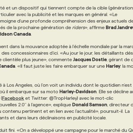
té et un dispositif qui tiennent compte de la cible (génération
culier avec la publicité et les marques en général. «Le
moigne d’une profonde compréhension des enjeux actuels de
ités de la prochaine génération de
riders
», affirme
Brad Jandr
vidson Canada
.
ement dans la mouvance adoptée à l’échelle mondiale par la mar
s concessionnaires d’ici. «Au jour le jour, les détaillants dés
une clientèle plus jeune», commente
Jacques Dostie
, gérant de d
 Canada
. «Il faut juste les faire embarquer sur une
Harley
: la m
Los Angeles, où l’on voit un individu dont le quotidien n’est
où il embarque sur sa moto
Harley-Davidson
. Elle se décline a
 (
Facebook
et Twitter: @TropHarley) avec le mot-clic
uvelles 2.0” à l’agence», explique
Donald Samson
, directeur 
ontenu pertinent et en lien avec l’actualité», poursuit-il. La
ants et dans leurs déclinaisons en publicité locale.
 produit fini. «On a développé une campagne pour le marché du 