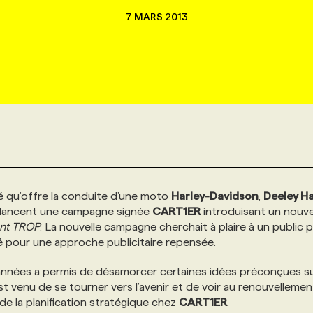
7 MARS 2013
té qu’offre la conduite d’une moto
Harley-Davidson
,
Deeley Ha
s lancent une campagne signée
CART1ER
introduisant un nouv
ent TROP
. La nouvelle campagne cherchait à plaire à un public p
té pour une approche publicitaire repensée.
 années a permis de désamorcer certaines idées préconçues su
t venu de se tourner vers l’avenir et de voir au renouvellemen
e de la planification stratégique chez
CART1ER
.