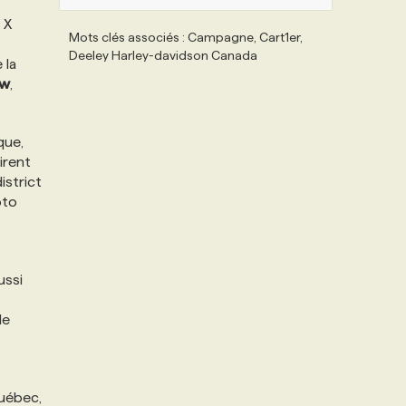
 X
Mots clés associés : Campagne, Cart1er,
Deeley Harley-davidson Canada
 la
ew
,
que,
irent
istrict
oto
ussi
de
Québec,