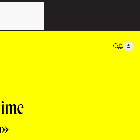
rime
p»