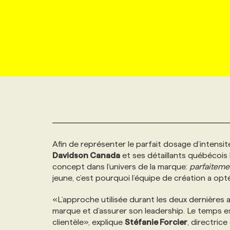
NOUVEAU!
RESSOURCES HUMAINES
NOMINATIONS
ANNONCEZ AVEC NOUS
BULLETIN FORMATION
EMPLOYEUR
CONFÉRENCES
MARKETING ET COMMUNICATION
NOUVEAUX MANDATS
AFFICHEZ UN POSTE / TARIFS
CANDIDAT
BULLETIN RECRUTEMENT
NOS CONFÉRENCES
FORMATIONS
WEB & MÉDIAS SOCIAUX
VOIR LES OFFRES
AFFAIRES DE L'INDUSTRIE
CONSULTER LA CVTHÈQUE
INFOLETTRE PUBLICITÉ
FAQ
NOS FORMATIONS EN LIGNE
CHASSE DE TÊTE
MARKETING DURABLE
PROFIL CANDIDAT
INITIATIVES NUMÉRIQUES
PROFIL ENTREPRISE
ANNONCEZ AVEC NOUS
ANNONCEZ AVEC NOUS
NOS PARCOURS DE FORMATIONS
SERVICE DE CHASSE DE TÊTE
Afin de représenter le parfait dosage d’intensi
GEO/SEO
PRIX ET DISTINCTIONS
FAQ
FORMATIONS PERSONNALISÉES
NOS TARIFS
Davidson Canada
et ses détaillants québécoi
concept dans l’univers de la marque:
parfaitem
ÉVÉNEMENTIEL
TENDANCES
ANNONCEZ AVEC NOUS
NOS FORMATEUR‧RICES
NOS EXPERTISES
jeune, c’est pourquoi l’équipe de création a op
«L’approche utilisée durant les deux dernières
NOS AUTEUR‧RICES
POURQUOI CHOISIR NOS FORMATIONS
FAQ
marque et d’assurer son leadership. Le temps es
clientèle», explique
Stéfanie Forcier
, directric