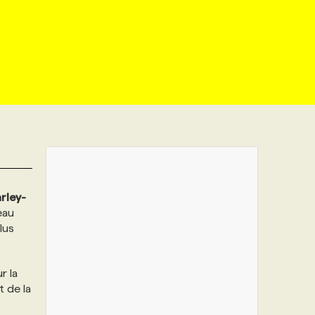
rley-
eau
lus
r la
t de la