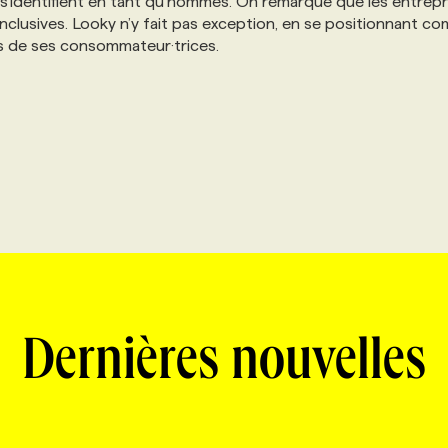
 s'identifient en tant qu’hommes. On remarque que les entrepr
 inclusives. Looky n’y fait pas exception, en se positionnant c
rs de ses consommateur·trices.
Dernières nouvelles