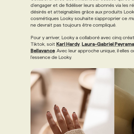
d’engager et de fidéliser leurs abonnés via les r
NOS TARIFS
ANNONCEZ AVEC NOUS
désirés et atteignables grâce aux produits Looky. 
cosmétiques Looky souhaite s’approprier ce
mo
ne devrait pas toujours être compliqué.
PROGRAMMES DE SUBVENTIONS
Pour y arriver, Looky a collaboré avec cinq créa
Tiktok, soit
Karl Hardy
,
Laura-Gabriel Peyram
FAQ
Bellavance
. Avec leur approche unique, il·elles
l'essence de Looky.
ANNONCEZ AVEC NOUS