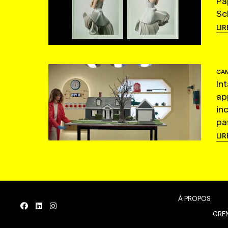
Pa
Sc
LIR
CAM
In
ap
in
pas
LIR
À PROPOS
GREN