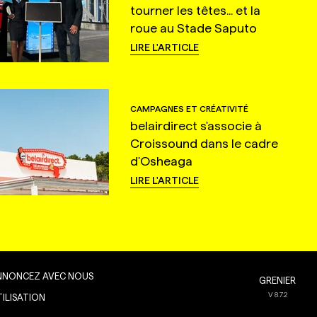
tourner les têtes... et la
roue au Stade Saputo
LIRE L'ARTICLE
CAMPAGNES ET CRÉATIVITÉ
belairdirect s'associe à
Croissound dans le cadre
d'Osheaga
LIRE L'ARTICLE
NNONCEZ AVEC NOUS
GRENIER
V
8.7.2
TILISATION