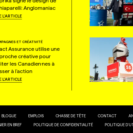
prika signe le design de
hiaparelli: Anglomaniac
E L'ARTICLE
PAGNES ET CRÉATIVITÉ
tact Assurance utilise une
proche créative pour
citer les Canadien·nes à
ser à l'action
E L'ARTICLE
BLOGUE
EMPLOIS
CHASSE DE TÊTE
CONTACT
A
IER EN BREF
POLITIQUE DE CONFIDENTIALITÉ
POLITIQUE D’U