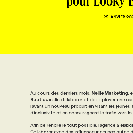
pour Looky 
NOUVEAU!
RESSOURCES HUMAINES
NOMINATIONS
ANNONCEZ AVEC NOUS
BULLETIN FORMATION
EMPLOYEUR
CONFÉRENCES
25 JANVIER 20
MARKETING ET COMMUNICATION
NOUVEAUX MANDATS
AFFICHEZ UN POSTE / TARIFS
CANDIDAT
BULLETIN RECRUTEMENT
NOS CONFÉRENCES
FORMATIONS
WEB & MÉDIAS SOCIAUX
VOIR LES OFFRES
AFFAIRES DE L'INDUSTRIE
CONSULTER LA CVTHÈQUE
INFOLETTRE PUBLICITÉ
FAQ
NOS FORMATIONS EN LIGNE
CHASSE DE TÊTE
MARKETING DURABLE
PROFIL CANDIDAT
INITIATIVES NUMÉRIQUES
PROFIL ENTREPRISE
ANNONCEZ AVEC NOUS
ANNONCEZ AVEC NOUS
NOS PARCOURS DE FORMATIONS
SERVICE DE CHASSE DE TÊTE
GEO/SEO
PRIX ET DISTINCTIONS
FAQ
FORMATIONS PERSONNALISÉES
NOS TARIFS
Au cours des derniers mois,
Nellie Marketing
, 
Boutique
afin d’élaborer et de déployer une ca
ÉVÉNEMENTIEL
TENDANCES
ANNONCEZ AVEC NOUS
NOS FORMATEUR‧RICES
NOS EXPERTISES
l’avant un nouveau produit en visant les jeunes 
d’inclusivité et en encourageant le trafic vers le
NOS AUTEUR‧RICES
POURQUOI CHOISIR NOS FORMATIONS
FAQ
Afin de rendre le tout possible, l’agence a éla
Collaborer avec des influenceur·ceuses qui se dé