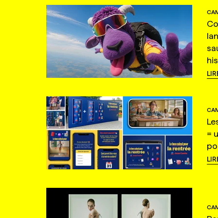
CAM
Co
la
sa
hi
LIR
CAM
Le
= 
po
LIR
CAM