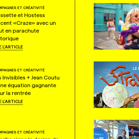
PAGNES ET CRÉATIVITÉ
ssette et Hostess
ncent «Craze» avec un
ut en parachute
storique
E L'ARTICLE
PAGNES ET CRÉATIVITÉ
s Invisibles + Jean Coutu
une équation gagnante
ur la rentrée
E L'ARTICLE
PAGNES ET CRÉATIVITÉ