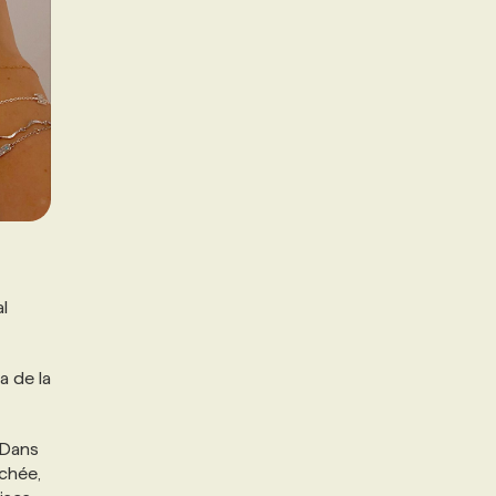
l
a de la
 Dans
uchée,