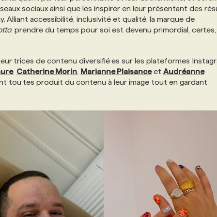
éseaux sociaux ainsi que les inspirer en leur présentant des rés
Alliant accessibilité, inclusivité et qualité, la marque de
tto
: prendre du temps pour soi est devenu primordial, certes,
teur·trices de contenu diversifié·es sur les plateformes Instag
aure
,
Catherine Morin
,
Marianne Plaisance
et
Audréanne
 ont tou·tes produit du contenu à leur image tout en gardant