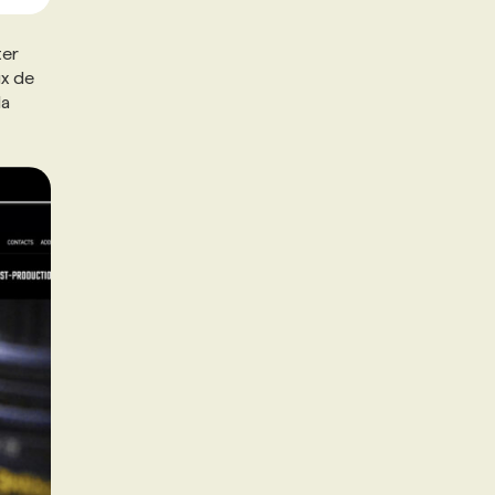
ter
ux de
la