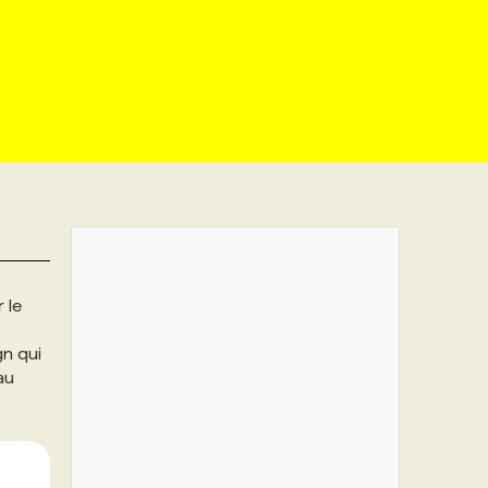
 le
gn qui
au