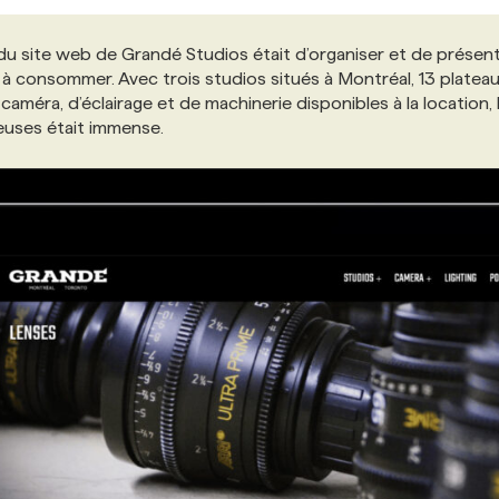
 du site web de Grandé Studios était d’organiser et de présen
 à consommer. Avec trois studios situés à Montréal, 13 platea
améra, d’éclairage et de machinerie disponibles à la location, 
·euses était immense.