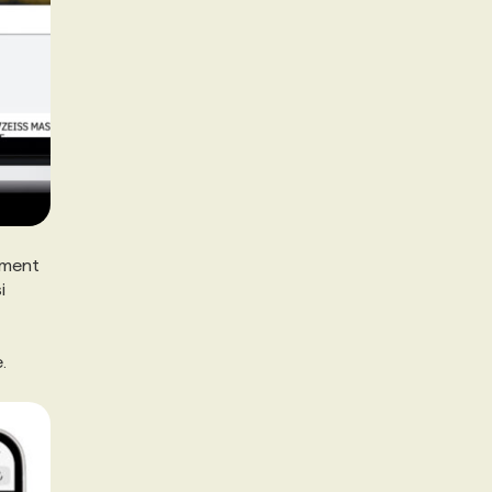
ement
i
.