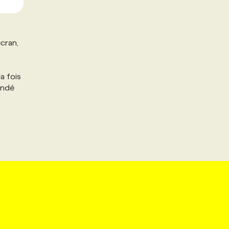
écran,
la fois
andé