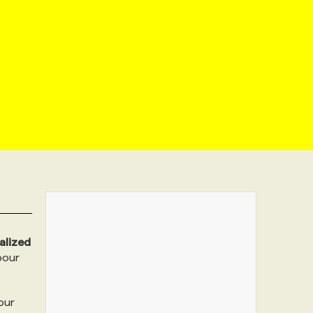
alized
pour
our