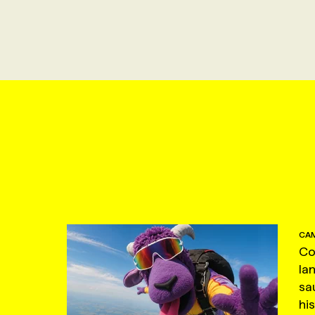
CAM
Co
la
sa
hi