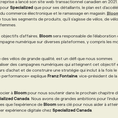
reprise a lancé son site web transactionnel canadien en 2021
t pour
Specialized
que pour ses détaillants, le plan est d'accélé
ais du commerce électronique et le ramassage en magasin.
Bloo
tous les segments de produits, qu'il s'agisse de vélos, de vél
 femmes.
 objectifs d'affaires,
Bloom
sera responsable de l'élaboration 
ampagne numérique sur diverses plateformes, y compris les m
que des vélos de grande qualité, est un défi que nous sommes
réaliser des campagnes numériques qui atteignent cet objectif 
d'achat et de construire une stratégie qui inclut à la fois le
e performance» explique
Franz Fontaine
, vice-président de la
ocier à
Bloom
pour nous soutenir dans le prochain chapitre d
ialized Canada
. Nous avons de grandes ambitions pour l'indus
es que l'expérience de
Bloom
sera clé pour nous aider à attei
der expérience digitale chez
Specialized Canada
.