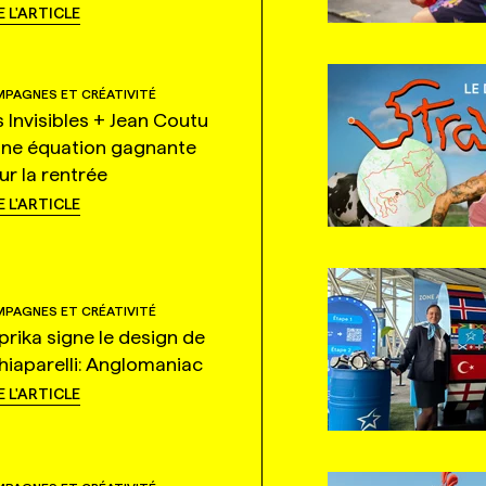
E L'ARTICLE
PAGNES ET CRÉATIVITÉ
s Invisibles + Jean Coutu
une équation gagnante
ur la rentrée
E L'ARTICLE
PAGNES ET CRÉATIVITÉ
prika signe le design de
hiaparelli: Anglomaniac
E L'ARTICLE