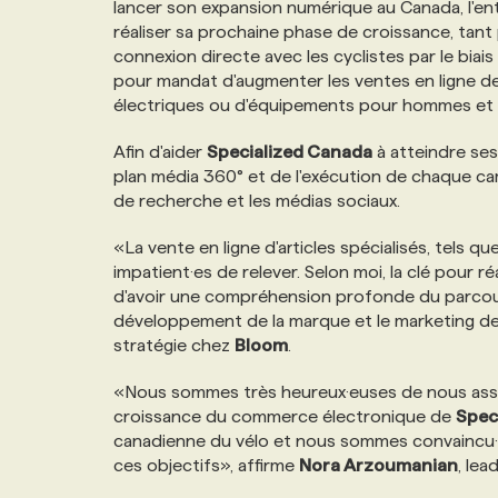
lancer son expansion numérique au Canada, l'ent
NOS TARIFS
ANNONCEZ AVEC NOUS
réaliser sa prochaine phase de croissance, tan
connexion directe avec les cyclistes par le bi
pour mandat d'augmenter les ventes en ligne de 
PROGRAMMES DE SUBVENTIONS
électriques ou d'équipements pour hommes et
Afin d'aider
Specialized Canada
à atteindre ses
FAQ
plan média 360° et de l'exécution de chaque c
de recherche et les médias sociaux.
ANNONCEZ AVEC NOUS
«La vente en ligne d'articles spécialisés, tels 
impatient·es de relever. Selon moi, la clé pour 
d'avoir une compréhension profonde du parcours 
développement de la marque et le marketing d
stratégie chez
Bloom
.
«Nous sommes très heureux·euses de nous ass
croissance du commerce électronique de
Spec
canadienne du vélo et nous sommes convaincu·
ces objectifs», affirme
Nora Arzoumanian
, lea