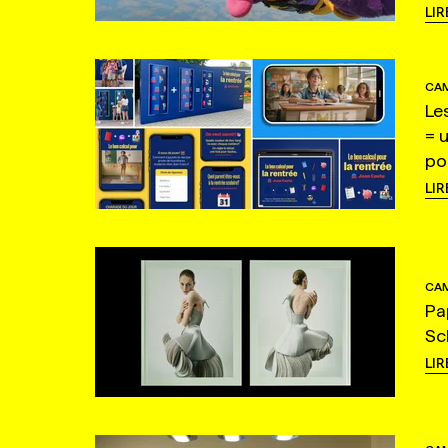
LIR
CAM
Le
= 
po
LIR
CAM
Pa
Sc
LIR