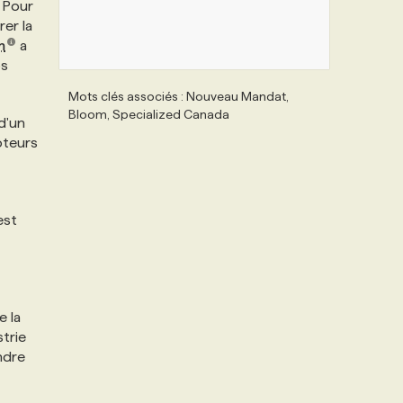
. Pour
rer la
m
a
os
Mots clés associés : Nouveau Mandat,
Bloom, Specialized Canada
d'un
oteurs
est
e la
trie
ndre