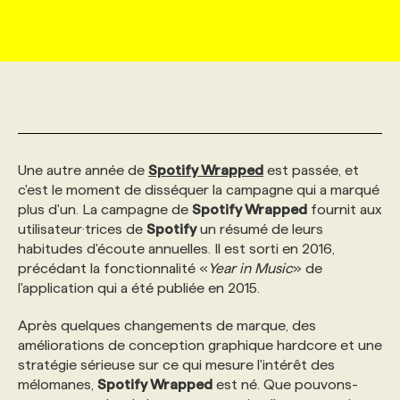
MARKETING ET COMMUNICATION
NOUVEAUX MANDATS
AFFICHEZ UN POSTE / TARIFS
CANDIDAT
BULLETIN RECRUTEMENT
NOS CONFÉRENCES
FORMATIONS
WEB & MÉDIAS SOCIAUX
VOIR LES OFFRES
AFFAIRES DE L'INDUSTRIE
CONSULTER LA CVTHÈQUE
INFOLETTRE PUBLICITÉ
FAQ
NOS FORMATIONS EN LIGNE
CHASSE DE TÊTE
MARKETING DURABLE
PROFIL CANDIDAT
INITIATIVES NUMÉRIQUES
PROFIL ENTREPRISE
ANNONCEZ AVEC NOUS
ANNONCEZ AVEC NOUS
NOS PARCOURS DE FORMATIONS
SERVICE DE CHASSE DE TÊTE
Une autre année de
Spotify Wrapped
est passée, et
c'est le moment de disséquer la campagne qui a marqué
plus d'un. La campagne de
Spotify Wrapped
fournit aux
GEO/SEO
PRIX ET DISTINCTIONS
FAQ
FORMATIONS PERSONNALISÉES
NOS TARIFS
utilisateur·trices de
Spotify
un résumé de leurs
habitudes d'écoute annuelles. Il est sorti en 2016,
précédant la fonctionnalité «
Year in Music
» de
ÉVÉNEMENTIEL
TENDANCES
ANNONCEZ AVEC NOUS
NOS FORMATEUR‧RICES
NOS EXPERTISES
l'application qui a été publiée en 2015.
Après quelques changements de marque, des
NOS AUTEUR‧RICES
POURQUOI CHOISIR NOS FORMATIONS
FAQ
améliorations de conception graphique hardcore et une
stratégie sérieuse sur ce qui mesure l'intérêt des
mélomanes,
Spotify Wrapped
est né. Que pouvons-
NOS TARIFS
ANNONCEZ AVEC NOUS