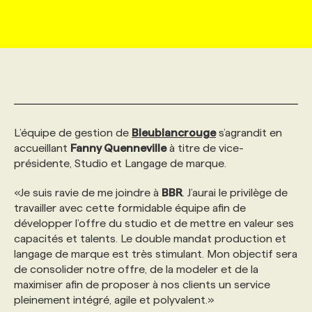
MARKETING ET COMMUNICATION
NOUVEAUX MANDATS
AFFICHEZ UN POSTE / TARIFS
CANDIDAT
BULLETIN RECRUTEMENT
NOS CONFÉRENCES
FORMATIONS
WEB & MÉDIAS SOCIAUX
VOIR LES OFFRES
AFFAIRES DE L'INDUSTRIE
CONSULTER LA CVTHÈQUE
INFOLETTRE PUBLICITÉ
FAQ
NOS FORMATIONS EN LIGNE
CHASSE DE TÊTE
MARKETING DURABLE
PROFIL CANDIDAT
INITIATIVES NUMÉRIQUES
PROFIL ENTREPRISE
ANNONCEZ AVEC NOUS
ANNONCEZ AVEC NOUS
NOS PARCOURS DE FORMATIONS
SERVICE DE CHASSE DE TÊTE
L’équipe de gestion de
Bleublancrouge
s’agrandit en
accueillant
Fanny Quenneville
à titre de vice-
présidente, Studio et Langage de marque.
GEO/SEO
PRIX ET DISTINCTIONS
FAQ
FORMATIONS PERSONNALISÉES
NOS TARIFS
«Je suis ravie de me joindre à
BBR
. J’aurai le privilège de
travailler avec cette formidable équipe afin de
ÉVÉNEMENTIEL
TENDANCES
ANNONCEZ AVEC NOUS
NOS FORMATEUR‧RICES
NOS EXPERTISES
développer l’offre du studio et de mettre en valeur ses
capacités et talents. Le double mandat production et
langage de marque est très stimulant. Mon objectif sera
NOS AUTEUR‧RICES
POURQUOI CHOISIR NOS FORMATIONS
FAQ
de consolider notre offre, de la modeler et de la
maximiser afin de proposer à nos clients un service
pleinement intégré, agile et polyvalent.»
NOS TARIFS
ANNONCEZ AVEC NOUS