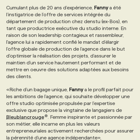
Cumulant plus de 20 ans d’expérience,
Fanny
a été
l’instigatrice de l’offre de services intégrée du
PROGRAMMES DE SUBVENTIONS
département de production chez denstu (ex-Bos), en
tant que productrice exécutive du studio interne. En
FAQ
raison de son leadership contagieux et rassembleur,
l'agence lui a rapidement confié le mandat d’élargir
l’offre globale de production de l’agence dans le but
ANNONCEZ AVEC NOUS
d’optimiser la réalisation des projets, d’assurer le
maintien d’un service hautement performant et de
mettre en oeuvre des solutions adaptées aux besoins
des clients.
«Riche d’un bagage unique,
Fanny
a le profil parfait pour
les ambitions de l’agence, qui souhaite développer une
offre studio optimisée propulsée par l’expertise
exclusive que propose la vingtaine de langagiers de
Bleublancrouge
. Femme inspirante et passionnée par
son métier, elle incarne en plus les valeurs
entrepreneuriales activement recherchées pour assurer
la pérennité d’une agence indépendante»,