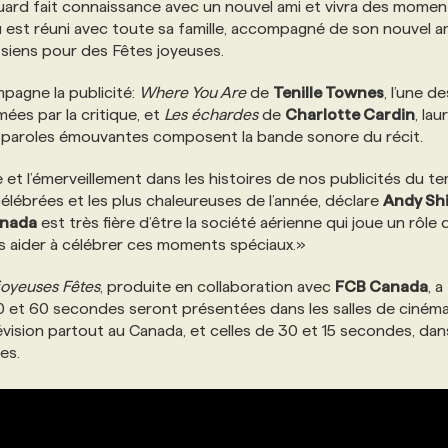
e huard fait connaissance avec un nouvel ami et vivra des momen
au est réuni avec toute sa famille, accompagné de son nouvel am
 siens pour des Fêtes joyeuses.
pagne la publicité:
Where You Are
de
Tenille Townes
, l’une de
ées par la critique, et
Les échardes
de
Charlotte Cardin
, lau
t paroles émouvantes composent la bande sonore du récit.
ie et l’émerveillement dans les histoires de nos publicités du t
 célébrées et les plus chaleureuses de l’année, déclare
Andy Sh
anada
est très fière d’être la société aérienne qui joue un rôle
les aider à célébrer ces moments spéciaux.»
oyeuses Fêtes
, produite en collaboration avec
FCB Canada
, a
90 et 60 secondes seront présentées dans les salles de cinéma
vision partout au Canada, et celles de 30 et 15 secondes, dan
es.