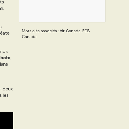
ts
i,
s
Mots clés associés : Air Canada, FCB
réate
Canada
emps
ibata
,
 dans
, deux
s les