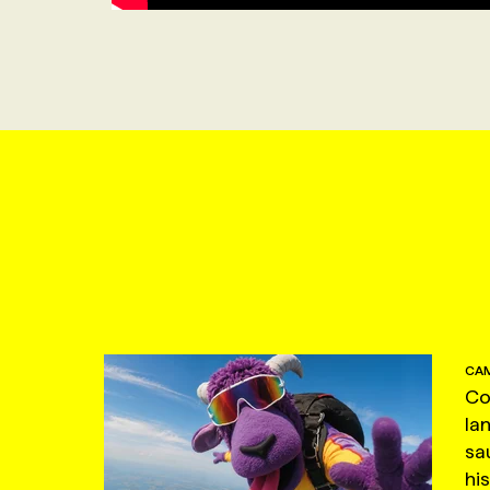
CAM
Co
la
sa
hi