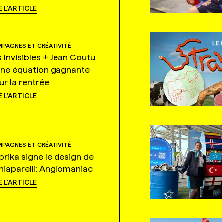
E L'ARTICLE
PAGNES ET CRÉATIVITÉ
s Invisibles + Jean Coutu
une équation gagnante
ur la rentrée
E L'ARTICLE
PAGNES ET CRÉATIVITÉ
prika signe le design de
hiaparelli: Anglomaniac
E L'ARTICLE