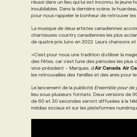
réussi dans un lieu qui lui est inconnu, le jeun
NOS TARIFS
ANNONCEZ AVEC NOUS
inoubliables. Dans la dernière scène, le huarde
pour nous rappeler le bonheur de retrouver les
PROGRAMMES DE SUBVENTIONS
La musique de deux artistes canadiennes accom
chanteuses country canadiennes les plus acclam
de quatre prix Juno en 2022. Leurs chansons e
FAQ
«C’est pour nous une tradition d’utiliser la mag
des Fêtes, car c’est l’une des périodes les plus
ANNONCEZ AVEC NOUS
vice-président – Marques, d’
Air Canada
.
Air C
les retrouvailles des familles et des amis pour 
Le lancement de la publicité
Ensemble pour de j
lieu sous plusieurs formats. Deux versions de 
de 60 et 30 secondes seront diffusées à la télé
médias sociaux et sur les plateformes numériqu