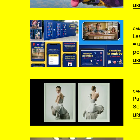
LIR
CAM
Le
= 
po
LIR
CAM
Pa
Sc
LIR