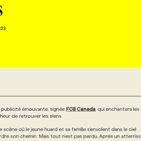
s
022
e publicité émouvante, signée
FCB Canada
, qui enchantera les
eur de retrouver les siens.
 scène où le jeune huard et sa famille s’envolent dans le ciel
erdre son chemin. Mais tout n’est pas perdu. Après un atterris