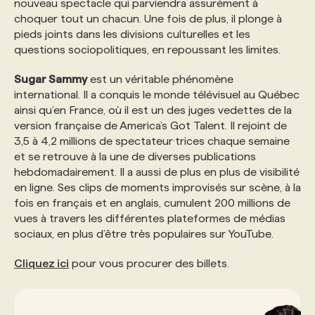
nouveau spectacle qui parviendra assurément à
choquer tout un chacun. Une fois de plus, il plonge à
PROGRAMMES DE SUBVENTIONS
pieds joints dans les divisions culturelles et les
questions sociopolitiques, en repoussant les limites.
FAQ
Sugar Sammy
est un véritable phénomène
international. Il a conquis le monde télévisuel au Québec
ainsi qu’en France, où il est un des juges vedettes de la
ANNONCEZ AVEC NOUS
version française de America’s Got Talent. Il rejoint de
3,5 à 4,2 millions de spectateur·trices chaque semaine
et se retrouve à la une de diverses publications
hebdomadairement. Il a aussi de plus en plus de visibilité
en ligne. Ses clips de moments improvisés sur scène, à la
fois en français et en anglais, cumulent 200 millions de
vues à travers les différentes plateformes de médias
sociaux, en plus d’être très populaires sur YouTube.
Cliquez ici
pour vous procurer des billets.