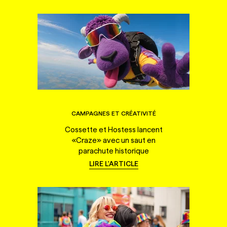
CAMPAGNES ET CRÉATIVITÉ
Cossette et Hostess lancent
«Craze» avec un saut en
parachute historique
LIRE L'ARTICLE