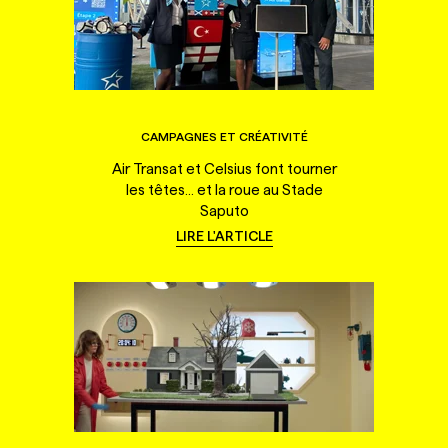
CAMPAGNES ET CRÉATIVITÉ
Air Transat et Celsius font tourner
les têtes... et la roue au Stade
Saputo
LIRE L'ARTICLE