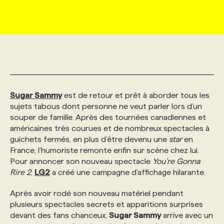
MARKETING ET COMMUNICATION
NOUVEAUX MANDATS
AFFICHEZ UN POSTE / TARIFS
CANDIDAT
BULLETIN RECRUTEMENT
NOS CONFÉRENCES
FORMATIONS
WEB & MÉDIAS SOCIAUX
VOIR LES OFFRES
AFFAIRES DE L'INDUSTRIE
CONSULTER LA CVTHÈQUE
INFOLETTRE PUBLICITÉ
FAQ
NOS FORMATIONS EN LIGNE
CHASSE DE TÊTE
MARKETING DURABLE
PROFIL CANDIDAT
INITIATIVES NUMÉRIQUES
PROFIL ENTREPRISE
ANNONCEZ AVEC NOUS
ANNONCEZ AVEC NOUS
NOS PARCOURS DE FORMATIONS
SERVICE DE CHASSE DE TÊTE
Sugar Sammy
est de retour et prêt à aborder tous les
sujets tabous dont personne ne veut parler lors d’un
souper de famille. Après des tournées canadiennes et
GEO/SEO
PRIX ET DISTINCTIONS
FAQ
FORMATIONS PERSONNALISÉES
NOS TARIFS
américaines très courues et de nombreux spectacles à
guichets fermés, en plus d’être devenu une
star
en
France, l'humoriste remonte enfin sur scène chez lui.
ÉVÉNEMENTIEL
TENDANCES
ANNONCEZ AVEC NOUS
NOS FORMATEUR‧RICES
NOS EXPERTISES
Pour annoncer son nouveau spectacle
You’re Gonna
Rire 2
,
LG2
a créé une campagne d'affichage hilarante.
NOS AUTEUR‧RICES
POURQUOI CHOISIR NOS FORMATIONS
FAQ
Après avoir rodé son nouveau matériel pendant
plusieurs spectacles secrets et apparitions surprises
devant des fans chanceux,
Sugar Sammy
arrive avec un
NOS TARIFS
ANNONCEZ AVEC NOUS