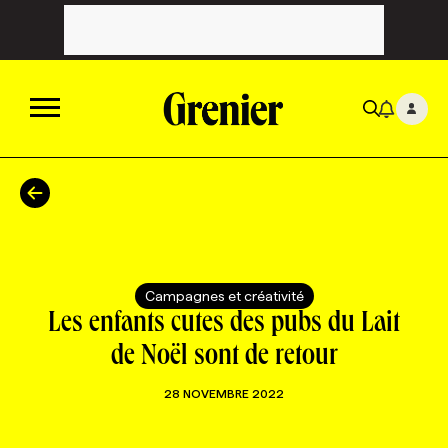
ACTUALITÉS
CATÉGORIES
MAGAZINE
Campagnes et créativité
TOUTES LES CATÉGORIES
CHRONIQUES
FORFAITS ABONNEMENT
INFOLETTRES
Les enfants cutes des pubs du Lait
de Noël sont de retour
TOUTES LES CHRONIQUES
CAMPAGNES ET CRÉATIVITÉ
VOIR TOUTES LES PARUTIONS
INFOLETTRE EN BREF
EMPLOIS
28 NOVEMBRE 2022
NOUVEAU!
RESSOURCES HUMAINES
NOMINATIONS
ANNONCEZ AVEC NOUS
BULLETIN FORMATION
EMPLOYEUR
CONFÉRENCES