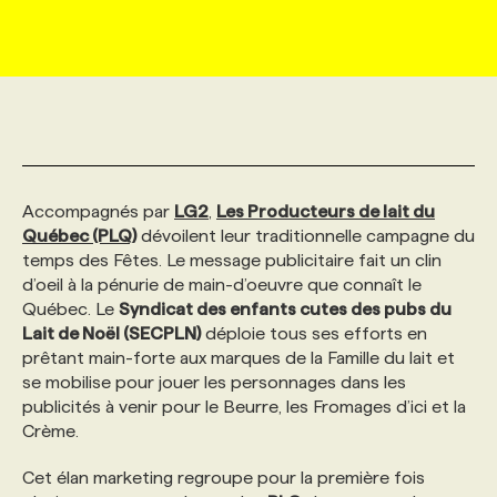
MARKETING ET COMMUNICATION
NOUVEAUX MANDATS
AFFICHEZ UN POSTE / TARIFS
CANDIDAT
BULLETIN RECRUTEMENT
NOS CONFÉRENCES
FORMATIONS
WEB & MÉDIAS SOCIAUX
VOIR LES OFFRES
AFFAIRES DE L'INDUSTRIE
CONSULTER LA CVTHÈQUE
INFOLETTRE PUBLICITÉ
FAQ
NOS FORMATIONS EN LIGNE
CHASSE DE TÊTE
MARKETING DURABLE
PROFIL CANDIDAT
INITIATIVES NUMÉRIQUES
PROFIL ENTREPRISE
ANNONCEZ AVEC NOUS
ANNONCEZ AVEC NOUS
NOS PARCOURS DE FORMATIONS
SERVICE DE CHASSE DE TÊTE
Accompagnés par
LG2
,
Les Producteurs de lait du
Québec (PLQ)
dévoilent leur traditionnelle campagne du
temps des Fêtes. Le message publicitaire fait un clin
GEO/SEO
PRIX ET DISTINCTIONS
FAQ
FORMATIONS PERSONNALISÉES
NOS TARIFS
d’oeil à la pénurie de main-d’oeuvre que connaît le
Québec. Le
Syndicat des enfants cutes des pubs du
Lait de Noël (SECPLN)
déploie tous ses efforts en
ÉVÉNEMENTIEL
TENDANCES
ANNONCEZ AVEC NOUS
NOS FORMATEUR‧RICES
NOS EXPERTISES
prêtant main-forte aux marques de la Famille du lait et
se mobilise pour jouer les personnages dans les
publicités à venir pour le Beurre, les Fromages d’ici et la
NOS AUTEUR‧RICES
POURQUOI CHOISIR NOS FORMATIONS
FAQ
Crème.
Cet élan marketing regroupe pour la première fois
NOS TARIFS
ANNONCEZ AVEC NOUS