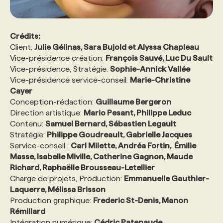
Crédits:
Client:
Julie Gélinas, Sara Bujold et Alyssa Chapleau
Vice-présidence création:
François Sauvé, Luc Du Sault
Vice-présidence, Stratégie:
Sophie-Annick Vallée
Vice-présidence service-conseil:
Marie-Christine
Cayer
Conception-rédaction:
Guillaume Bergeron
Direction artistique:
Mario Pesant, Philippe Leduc
Contenu:
Samuel Bernard, Sébastien Legault
Stratégie:
Philippe Goudreault, Gabrielle Jacques
Service-conseil :
Carl Milette, Andréa Fortin, Émilie
Masse, Isabelle Miville, Catherine Gagnon, Maude
Richard, Raphaëlle Brousseau-Letellier
Charge de projets, Production:
Emmanuelle Gauthier-
Laquerre, Mélissa Brisson
Production graphique:
Frederic St-Denis, Manon
Rémillard
Intégration numérique:
Cédric Patenaude