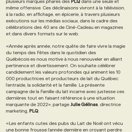
plusieurs marques phares des
PLQ
dans une seule et
même offensive. Ces déclinaisons vivront à la télévision,
PROGRAMMES DE SUBVENTIONS
à la radio, en affichage, en épicerie, à travers plusieurs
exécutions sur les médias sociaux, dans le cadre des
célébrations des 40 ans de Ciné-Cadeau en magazines
FAQ
et dans divers formats sur le web.
«Année après année, notre quête de faire vivre la magie
ANNONCEZ AVEC NOUS
du temps des Fêtes dans le quotidien des
Québécois·es nous motive à nous renouveler en alliant
pertinence et divertissement. On souhaite célébrer
candidement les valeurs profondes qui animent les 10
000 productrices et producteurs de lait du Québec:
l’entraide, la solidarité et la famille. La présente
campagne de la Famille du lait incarne avec justesse ces
dernières tout en faisant référence à une situation
marquante de 2022», partage
Julie Gélinas
, directrice
marketing,
PLQ
.
«Les enfants cutes des pubs du Lait de Noël ont vécu
une bonne frousse l’année dernière en croyant perdre