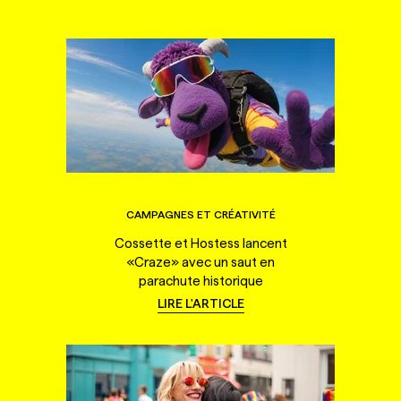
CAMPAGNES ET CRÉATIVITÉ
Cossette et Hostess lancent
«Craze» avec un saut en
parachute historique
LIRE L'ARTICLE