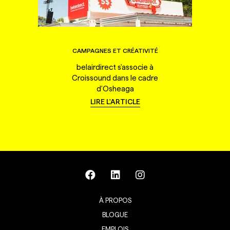
CAMPAGNES ET CRÉATIVITÉ
belairdirect s'associe à
Croissound dans le cadre
d'Osheaga
LIRE L'ARTICLE
À PROPOS
BLOGUE
EMPLOIS