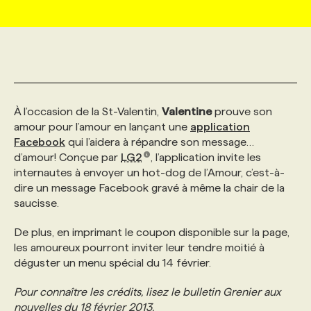
MARKETING ET COMMUNICATION
NOUVEAUX MANDATS
AFFICHEZ UN POSTE / TARIFS
CANDIDAT
BULLETIN RECRUTEMENT
NOS CONFÉRENCES
FORMATIONS
WEB & MÉDIAS SOCIAUX
VOIR LES OFFRES
AFFAIRES DE L'INDUSTRIE
CONSULTER LA CVTHÈQUE
INFOLETTRE PUBLICITÉ
FAQ
NOS FORMATIONS EN LIGNE
CHASSE DE TÊTE
À l’occasion de la St-Valentin,
Valentine
prouve son
MARKETING DURABLE
PROFIL CANDIDAT
INITIATIVES NUMÉRIQUES
PROFIL ENTREPRISE
ANNONCEZ AVEC NOUS
ANNONCEZ AVEC NOUS
NOS PARCOURS DE FORMATIONS
SERVICE DE CHASSE DE TÊTE
amour pour l’amour en lançant une
application
Facebook
qui l’aidera à répandre son message…
d’amour! Conçue par
LG2
, l’application invite les
GEO/SEO
PRIX ET DISTINCTIONS
FAQ
FORMATIONS PERSONNALISÉES
NOS TARIFS
internautes à envoyer un hot-dog de l’Amour, c’est-à-
dire un message Facebook gravé à même la chair de la
saucisse.
ÉVÉNEMENTIEL
TENDANCES
ANNONCEZ AVEC NOUS
NOS FORMATEUR‧RICES
NOS EXPERTISES
De plus, en imprimant le coupon disponible sur la page,
les amoureux pourront inviter leur tendre moitié à
NOS AUTEUR‧RICES
POURQUOI CHOISIR NOS FORMATIONS
FAQ
déguster un menu spécial du 14 février.
Pour connaître les crédits, lisez le bulletin Grenier aux
NOS TARIFS
ANNONCEZ AVEC NOUS
nouvelles du 18 février 2013.