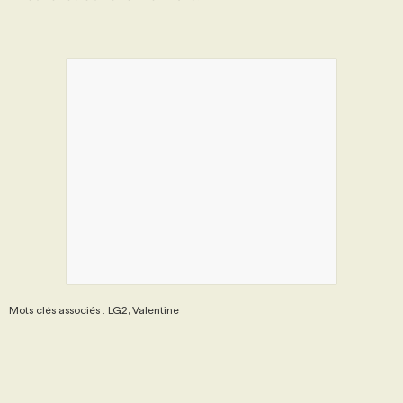
PROGRAMMES DE SUBVENTIONS
FAQ
ANNONCEZ AVEC NOUS
Mots clés associés : LG2, Valentine