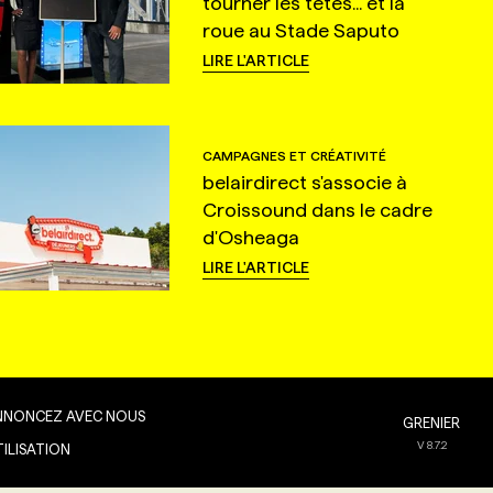
tourner les têtes... et la
roue au Stade Saputo
LIRE L'ARTICLE
CAMPAGNES ET CRÉATIVITÉ
belairdirect s'associe à
Croissound dans le cadre
d'Osheaga
LIRE L'ARTICLE
NNONCEZ AVEC NOUS
GRENIER
V
8.7.2
TILISATION