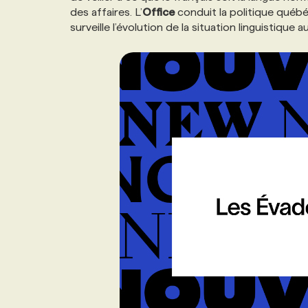
des affaires. L’
Office
conduit la politique québéc
NOS TARIFS
ANNONCEZ AVEC NOUS
surveille l’évolution de la situation linguistique
PROGRAMMES DE SUBVENTIONS
FAQ
ANNONCEZ AVEC NOUS