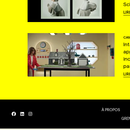
Sc
LIR
CAM
In
ap
in
pas
LIR
À PROPOS
GREN