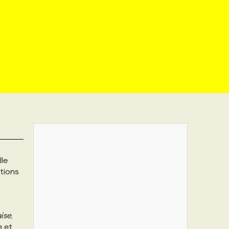
lle
stions
aise
,
e et