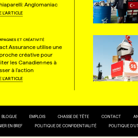
hiaparelli: Anglomaniac
E L'ARTICLE
PAGNES ET CRÉATIVITÉ
tact Assurance utilise une
proche créative pour
citer les Canadien·nes à
ser à l'action
E L'ARTICLE
BLOGUE
EMPLOIS
CHASSE DE TÊTE
CONTACT
A
IER EN BREF
POLITIQUE DE CONFIDENTIALITÉ
POLITIQUE D’U