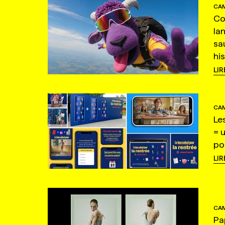
CAM
Co
la
sa
hi
LIR
CAM
Le
= 
po
LIR
CAM
Pa