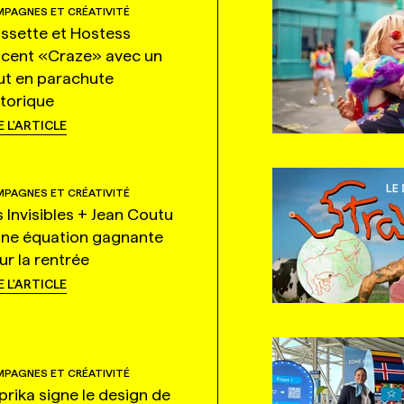
PAGNES ET CRÉATIVITÉ
ssette et Hostess
ncent «Craze» avec un
ut en parachute
storique
E L'ARTICLE
PAGNES ET CRÉATIVITÉ
s Invisibles + Jean Coutu
une équation gagnante
ur la rentrée
E L'ARTICLE
PAGNES ET CRÉATIVITÉ
prika signe le design de