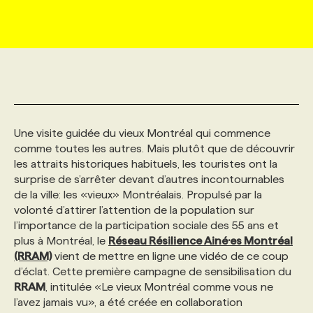
MARKETING ET COMMUNICATION
NOUVEAUX MANDATS
AFFICHEZ UN POSTE / TARIFS
CANDIDAT
BULLETIN RECRUTEMENT
NOS CONFÉRENCES
FORMATIONS
WEB & MÉDIAS SOCIAUX
VOIR LES OFFRES
AFFAIRES DE L'INDUSTRIE
CONSULTER LA CVTHÈQUE
INFOLETTRE PUBLICITÉ
FAQ
NOS FORMATIONS EN LIGNE
CHASSE DE TÊTE
MARKETING DURABLE
PROFIL CANDIDAT
INITIATIVES NUMÉRIQUES
PROFIL ENTREPRISE
ANNONCEZ AVEC NOUS
ANNONCEZ AVEC NOUS
NOS PARCOURS DE FORMATIONS
SERVICE DE CHASSE DE TÊTE
Une visite guidée du vieux Montréal qui commence
comme toutes les autres. Mais plutôt que de découvrir
les attraits historiques habituels, les touristes ont la
GEO/SEO
PRIX ET DISTINCTIONS
FAQ
FORMATIONS PERSONNALISÉES
NOS TARIFS
surprise de s’arrêter devant d’autres incontournables
de la ville: les «vieux» Montréalais. Propulsé par la
volonté d’attirer l’attention de la population sur
ÉVÉNEMENTIEL
TENDANCES
ANNONCEZ AVEC NOUS
NOS FORMATEUR‧RICES
NOS EXPERTISES
l’importance de la participation sociale des 55 ans et
plus à Montréal, le
Réseau Résilience Ainé·es Montréal
(RRAM)
vient de mettre en ligne une vidéo de ce coup
NOS AUTEUR‧RICES
POURQUOI CHOISIR NOS FORMATIONS
FAQ
d’éclat. Cette première campagne de sensibilisation du
RRAM
, intitulée «Le vieux Montréal comme vous ne
l’avez jamais vu», a été créée en collaboration
NOS TARIFS
ANNONCEZ AVEC NOUS