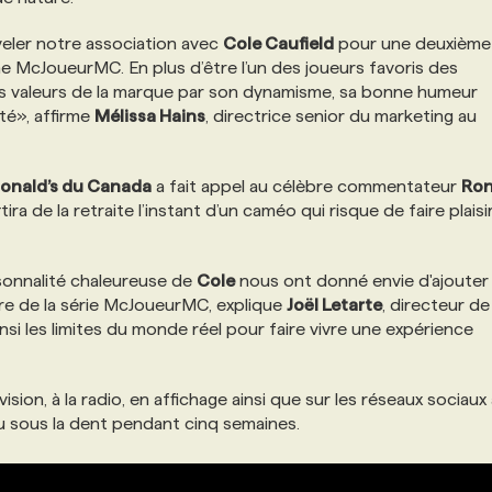
uveler notre association avec
Cole Caufield
pour une deuxième
 McJoueurMC. En plus d’être l’un des joueurs favoris des
s valeurs de la marque par son dynamisme, sa bonne humeur
ité», affirme
Mélissa Hains
, directrice senior du marketing au
onald’s du Canada
a fait appel au célèbre commentateur
Ro
ra de la retraite l’instant d’un caméo qui risque de faire plaisi
sonnalité chaleureuse de
Cole
nous ont donné envie d'ajouter
e de la série McJoueurMC, explique
Joël Letarte
, directeur de
nsi les limites du monde réel pour faire vivre une expérience
ision, à la radio, en affichage ainsi que sur les réseaux sociaux 
 sous la dent pendant cinq semaines.