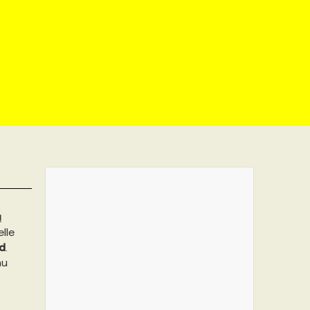
u
lle
ld
.
au