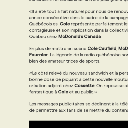
NOS TARIFS
ANNONCEZ AVEC NOUS
«Il a été tout à fait naturel pour nous de reno
année consécutive dans le cadre de la campagne
Québécois·es,
Cole
représente parfaitement le
PROGRAMMES DE SUBVENTIONS
contagieuse et son implication dans la collectiv
Québec chez
McDonald’s Canada
.
FAQ
En plus de mettre en scène
Cole Caufield
,
McD
Fournier
. La légende de la radio québécoise sorti
ANNONCEZ AVEC NOUS
bien des amateur·trices de sports.
«Le côté relevé du nouveau sandwich et la per
bonne dose de piquant à cette nouvelle moutur
création adjoint chez
Cossette
. On repousse ai
fantastique à
Cole
et au public.»
Les messages publicitaires se déclinent à la télév
de permettre aux fans de se mettre du contenu