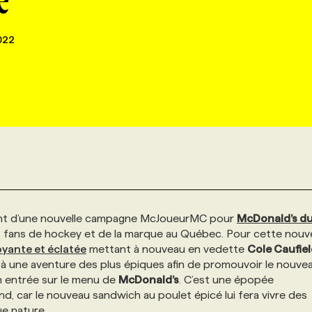
e
022
ent d’une nouvelle campagne McJoueurMC pour
McDonald’s d
s fans de hockey et de la marque au Québec. Pour cette nouve
ante et éclatée
mettant à nouveau en vedette
Cole Caufie
art à une aventure des plus épiques afin de promouvoir le nouve
on entrée sur le menu de
McDonald’s
. C’est une épopée
end, car le nouveau sandwich au poulet épicé lui fera vivre des
ue nature.