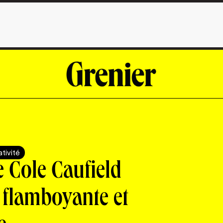
tivité
 Cole Caufield
flamboyante et