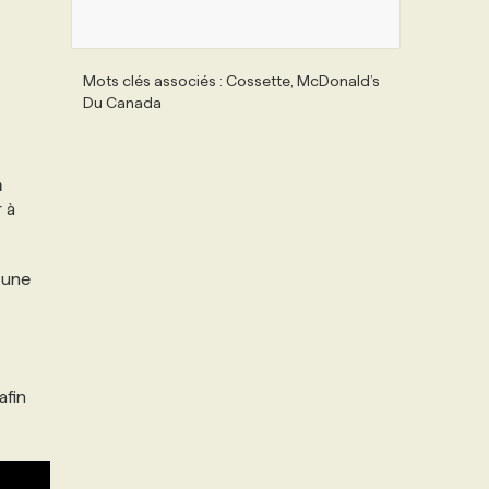
Mots clés associés : Cossette, McDonald’s
Du Canada
n
r à
 une
afin