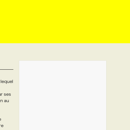
, lequel
ur ses
on au
e
re