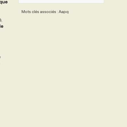
que
Mots clés associés : Aapq
é,
le
e
a