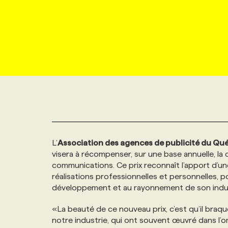
NOUVEAU!
RESSOURCES HUMAINES
NOMINATIONS
ANNONCEZ AVEC NOUS
BULLETIN FORMATION
EMPLOYEUR
CONFÉRENCES
MARKETING ET COMMUNICATION
NOUVEAUX MANDATS
AFFICHEZ UN POSTE / TARIFS
CANDIDAT
BULLETIN RECRUTEMENT
NOS CONFÉRENCES
FORMATIONS
WEB & MÉDIAS SOCIAUX
VOIR LES OFFRES
AFFAIRES DE L'INDUSTRIE
CONSULTER LA CVTHÈQUE
INFOLETTRE PUBLICITÉ
FAQ
NOS FORMATIONS EN LIGNE
CHASSE DE TÊTE
MARKETING DURABLE
PROFIL CANDIDAT
INITIATIVES NUMÉRIQUES
PROFIL ENTREPRISE
ANNONCEZ AVEC NOUS
ANNONCEZ AVEC NOUS
NOS PARCOURS DE FORMATIONS
SERVICE DE CHASSE DE TÊTE
L’
Association des agences de publicité du Qu
GEO/SEO
PRIX ET DISTINCTIONS
FAQ
FORMATIONS PERSONNALISÉES
NOS TARIFS
visera à récompenser, sur une base annuelle, la co
communications. Ce prix reconnaît l’apport d’u
ÉVÉNEMENTIEL
TENDANCES
ANNONCEZ AVEC NOUS
NOS FORMATEUR‧RICES
NOS EXPERTISES
réalisations professionnelles et personnelles,
développement et au rayonnement de son indus
NOS AUTEUR‧RICES
POURQUOI CHOISIR NOS FORMATIONS
FAQ
«La beauté de ce nouveau prix, c’est qu’il braqu
notre industrie, qui ont souvent œuvré dans l’om