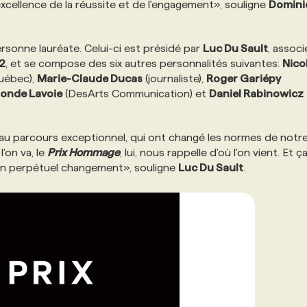
excellence de la réussite et de l'engagement», souligne
Domini
ersonne lauréate. Celui-ci est présidé par
Luc Du Sault
, associ
2
, et se compose des six autres personnalités suivantes:
Nico
Québec),
Marie-Claude Ducas
(journaliste),
Roger Gariépy
onde Lavoie
(DesArts Communication) et
Daniel Rabinowicz
s au parcours exceptionnel, qui ont changé les normes de notr
'on va, le
Prix Hommage
, lui, nous rappelle d'où l'on vient. Et ç
en perpétuel changement», souligne
Luc Du Sault
.