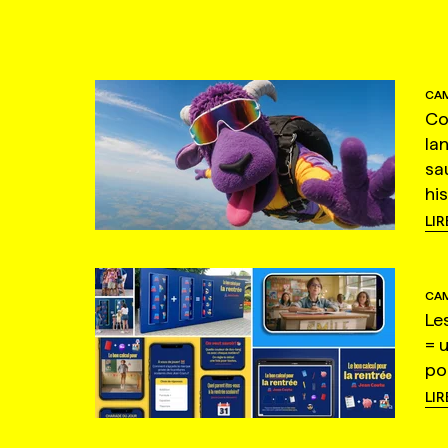
CAM
Co
la
sa
hi
LIR
CAM
Le
= 
po
LIR