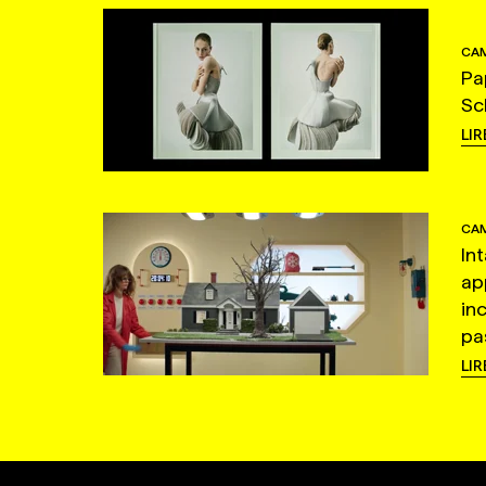
CAM
Pa
Sc
LIR
CAM
In
ap
in
pas
LIR