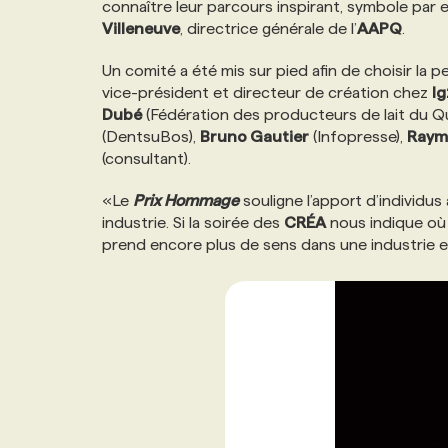
connaître leur parcours inspirant, symbole par 
NOS TARIFS
ANNONCEZ AVEC NOUS
Villeneuve
, directrice générale de l’
AAPQ
.
Un comité a été mis sur pied afin de choisir la p
PROGRAMMES DE SUBVENTIONS
vice-président et directeur de création chez
lg
Dubé
(Fédération des producteurs de lait du 
(DentsuBos),
Bruno Gautier
(Infopresse),
Raym
FAQ
(consultant).
«Le
Prix Hommage
souligne l’apport d’individu
ANNONCEZ AVEC NOUS
industrie. Si la soirée des
CRÉA
nous indique où l
prend encore plus de sens dans une industrie 