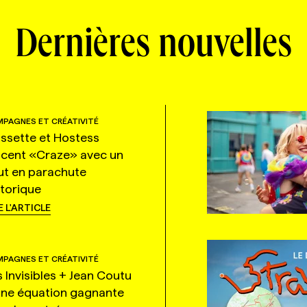
Dernières nouvelles
PAGNES ET CRÉATIVITÉ
ssette et Hostess
ncent «Craze» avec un
ut en parachute
storique
E L'ARTICLE
PAGNES ET CRÉATIVITÉ
s Invisibles + Jean Coutu
une équation gagnante