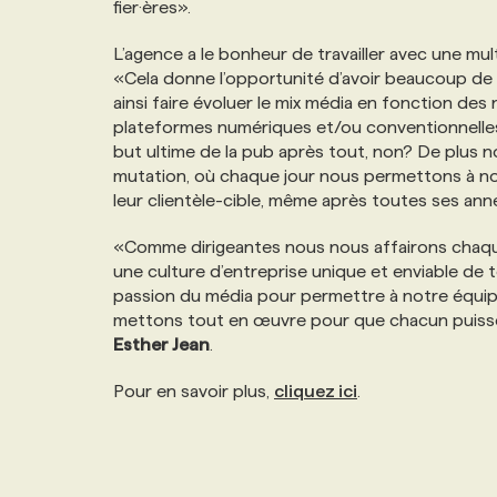
fier·ères».
NOS TARIFS
ANNONCEZ AVEC NOUS
L’agence a le bonheur de travailler avec une mu
«Cela donne l’opportunité d’avoir beaucoup de
PROGRAMMES DE SUBVENTIONS
ainsi faire évoluer le mix média en fonction des
plateformes numériques et/ou conventionnelles 
but ultime de la pub après tout, non? De plus no
FAQ
mutation, où chaque jour nous permettons à nos
leur clientèle-cible, même après toutes ses anné
ANNONCEZ AVEC NOUS
«Comme dirigeantes nous nous affairons chaque
une culture d’entreprise unique et enviable de
passion du média pour permettre à notre équi
mettons tout en œuvre pour que chacun puisse pro
Esther Jean
.
Pour en savoir plus,
cliquez ici
.