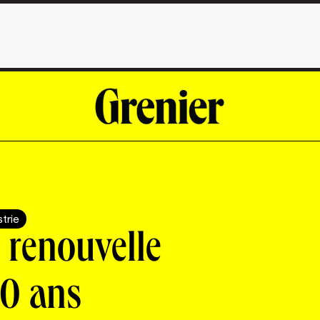
strie
 renouvelle
10 ans