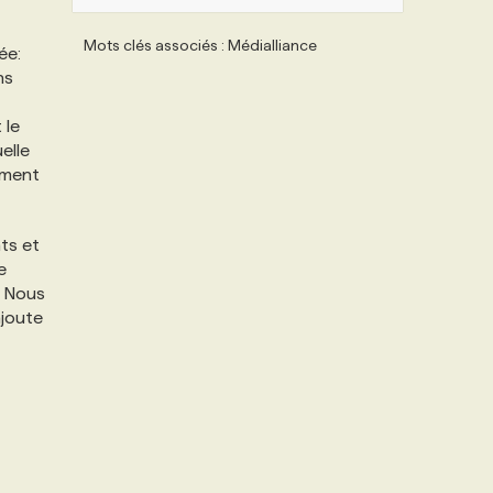
Mots clés associés : Médialliance
ée:
ns
 le
elle
ement
ts et
e
. Nous
ajoute