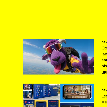
CAM
Co
la
sa
hi
LIR
CAM
Le
= 