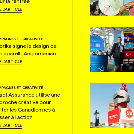
ur la rentrée
E L'ARTICLE
PAGNES ET CRÉATIVITÉ
prika signe le design de
hiaparelli: Anglomaniac
E L'ARTICLE
PAGNES ET CRÉATIVITÉ
tact Assurance utilise une
proche créative pour
citer les Canadien·nes à
ser à l'action
E L'ARTICLE