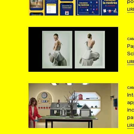
po
LIR
CAM
Pa
Sc
LIR
CAM
In
ap
in
pas
LIR