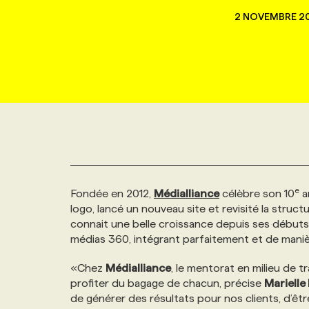
NOUVEAU!
2 NOVEMBRE 2
RESSOURCES HUMAINES
NOMINATIONS
ANNONCEZ AVEC NOUS
BULLETIN FORMATION
EMPLOYEUR
CONFÉRENCES
MARKETING ET COMMUNICATION
NOUVEAUX MANDATS
AFFICHEZ UN POSTE / TARIFS
CANDIDAT
BULLETIN RECRUTEMENT
NOS CONFÉRENCES
FORMATIONS
WEB & MÉDIAS SOCIAUX
VOIR LES OFFRES
AFFAIRES DE L'INDUSTRIE
CONSULTER LA CVTHÈQUE
INFOLETTRE PUBLICITÉ
FAQ
NOS FORMATIONS EN LIGNE
CHASSE DE TÊTE
MARKETING DURABLE
PROFIL CANDIDAT
INITIATIVES NUMÉRIQUES
PROFIL ENTREPRISE
ANNONCEZ AVEC NOUS
ANNONCEZ AVEC NOUS
NOS PARCOURS DE FORMATIONS
SERVICE DE CHASSE DE TÊTE
e
Fondée en 2012,
Médialliance
célèbre son 10
an
GEO/SEO
PRIX ET DISTINCTIONS
FAQ
FORMATIONS PERSONNALISÉES
NOS TARIFS
logo, lancé un nouveau site et revisité la struct
connait une belle croissance depuis ses débuts.
ÉVÉNEMENTIEL
TENDANCES
ANNONCEZ AVEC NOUS
NOS FORMATEUR‧RICES
NOS EXPERTISES
médias 360, intégrant parfaitement et de maniè
«Chez
Médialliance
, le mentorat en milieu de t
NOS AUTEUR‧RICES
POURQUOI CHOISIR NOS FORMATIONS
FAQ
profiter du bagage de chacun, précise
Marielle
de générer des résultats pour nos clients, d’ê