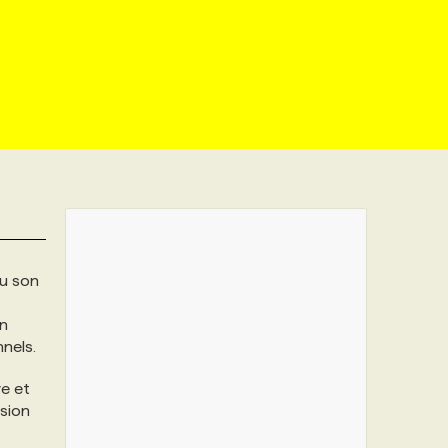
vu son
on
nels.
ve et
ssion