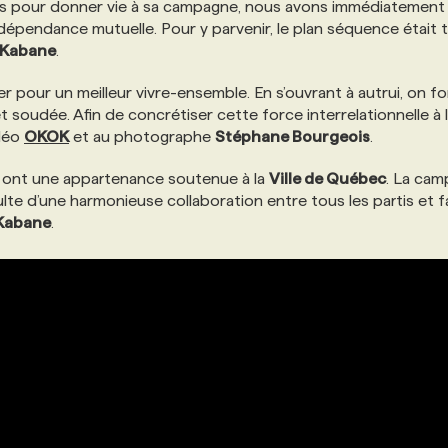
 pour donner vie à sa campagne, nous avons immédiatement
rdépendance mutuelle. Pour y parvenir, le plan séquence était 
Kabane
.
er pour un meilleur vivre-ensemble. En s’ouvrant à autrui, on f
oudée. Afin de concrétiser cette force interrelationnelle à l
idéo
OKOK
et au photographe
Stéphane Bourgeois
.
t ont une appartenance soutenue à la
Ville de Québec
. La ca
ulte d’une harmonieuse collaboration entre tous les partis et f
Kabane
.