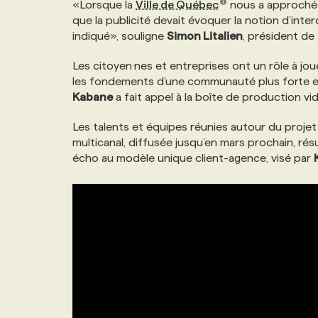
«Lorsque la
Ville de Québec
nous a approchés
NOS TARIFS
ANNONCEZ AVEC NOUS
que la publicité devait évoquer la notion d’inte
indiqué», souligne
Simon Litalien
, président de
PROGRAMMES DE SUBVENTIONS
Les citoyen·nes et entreprises ont un rôle à jou
les fondements d’une communauté plus forte et s
Kabane
a fait appel à la boîte de production v
FAQ
Les talents et équipes réunies autour du proje
multicanal, diffusée jusqu’en mars prochain, rés
ANNONCEZ AVEC NOUS
écho au modèle unique client-agence, visé par