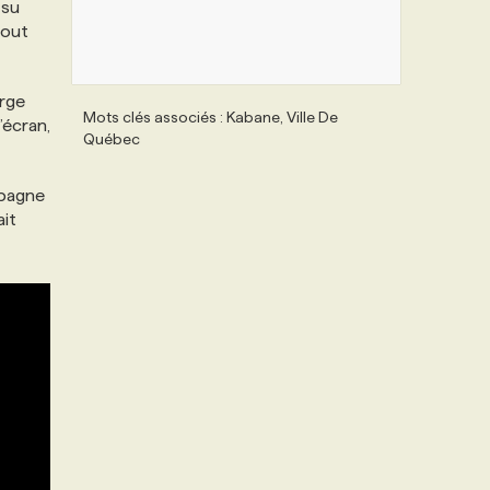
 su
tout
orge
Mots clés associés : Kabane, Ville De
’écran,
Québec
mpagne
ait