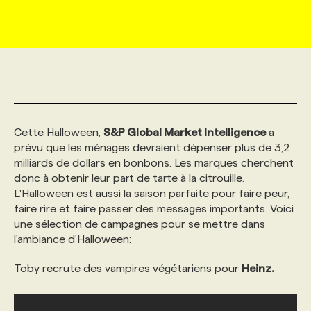
MARKETING ET COMMUNICATION
NOUVEAUX MANDATS
AFFICHEZ UN POSTE / TARIFS
CANDIDAT
BULLETIN RECRUTEMENT
NOS CONFÉRENCES
FORMATIONS
WEB & MÉDIAS SOCIAUX
VOIR LES OFFRES
AFFAIRES DE L'INDUSTRIE
CONSULTER LA CVTHÈQUE
INFOLETTRE PUBLICITÉ
FAQ
NOS FORMATIONS EN LIGNE
CHASSE DE TÊTE
MARKETING DURABLE
PROFIL CANDIDAT
INITIATIVES NUMÉRIQUES
PROFIL ENTREPRISE
ANNONCEZ AVEC NOUS
ANNONCEZ AVEC NOUS
NOS PARCOURS DE FORMATIONS
SERVICE DE CHASSE DE TÊTE
Cette Halloween,
S&P Global Market Intelligence
a
prévu que les ménages devraient dépenser plus de 3,2
milliards de dollars en bonbons. Les marques cherchent
GEO/SEO
PRIX ET DISTINCTIONS
FAQ
FORMATIONS PERSONNALISÉES
NOS TARIFS
donc à obtenir leur part de tarte à la citrouille.
L'Halloween est aussi la saison parfaite pour faire peur,
faire rire et faire passer des messages importants. Voici
ÉVÉNEMENTIEL
TENDANCES
ANNONCEZ AVEC NOUS
NOS FORMATEUR‧RICES
NOS EXPERTISES
une sélection de campagnes pour se mettre dans
l'ambiance d'Halloween:
NOS AUTEUR‧RICES
POURQUOI CHOISIR NOS FORMATIONS
FAQ
Toby recrute des vampires végétariens pour
Heinz.
NOS TARIFS
ANNONCEZ AVEC NOUS