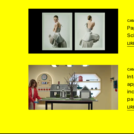
CAM
Pa
Sc
LIR
CAM
In
ap
in
pas
LIR