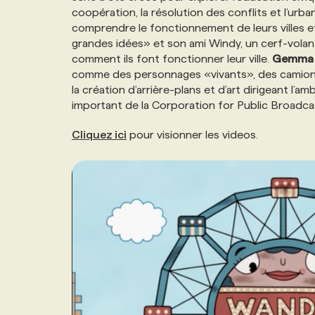
coopération, la résolution des conflits et l’urba
NOS TARIFS
ANNONCEZ AVEC NOUS
comprendre le fonctionnement de leurs villes 
grandes idées» et son ami Windy, un cerf-vola
comment ils font fonctionner leur ville.
Gemma
PROGRAMMES DE SUBVENTIONS
comme des personnages «vivants», des camions 
la création d’arrière-plans et d’art dirigeant l’
important de la Corporation for Public Broadca
FAQ
Cliquez ici
pour visionner les videos.
ANNONCEZ AVEC NOUS