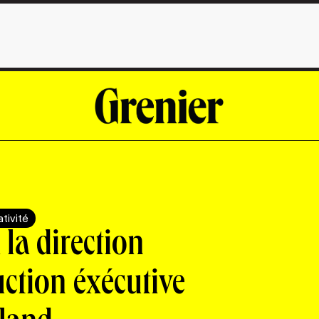
tivité
la direction
uction éxécutive