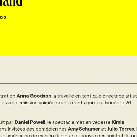
sland
022
stration
Anna Goodson
, a travaillé en tant que directrice artis
 nouvelle émission animée pour enfants qui sera lancée le 26
uit par
Daniel Powell
, le spectacle met en vedette
Kimia
ons invitées des comédien·nes
Amy Schumer
et
Julio Torres
.
que américaine de manière ludique et couvre des sujets tels qu