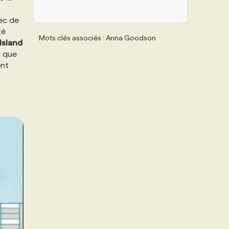
ec de
té
Mots clés associés : Anna Goodson
 Island
i que
ent