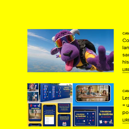
CAM
Co
la
sa
hi
LIR
CAM
Le
= 
po
LIR