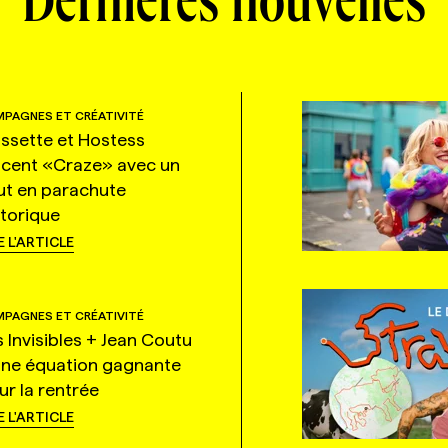
Dernières nouvelles
PAGNES ET CRÉATIVITÉ
ssette et Hostess
ncent «Craze» avec un
ut en parachute
storique
E L'ARTICLE
PAGNES ET CRÉATIVITÉ
s Invisibles + Jean Coutu
une équation gagnante
ur la rentrée
E L'ARTICLE