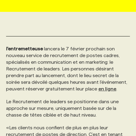
MARKETING ET COMMUNICATION
NOUVEAUX MANDATS
AFFICHEZ UN POSTE / TARIFS
CANDIDAT
BULLETIN RECRUTEMENT
NOS CONFÉRENCES
FORMATIONS
WEB & MÉDIAS SOCIAUX
VOIR LES OFFRES
AFFAIRES DE L'INDUSTRIE
CONSULTER LA CVTHÈQUE
INFOLETTRE PUBLICITÉ
FAQ
NOS FORMATIONS EN LIGNE
CHASSE DE TÊTE
l'entremetteuse
lancera le 7 février prochain son
MARKETING DURABLE
PROFIL CANDIDAT
INITIATIVES NUMÉRIQUES
PROFIL ENTREPRISE
ANNONCEZ AVEC NOUS
ANNONCEZ AVEC NOUS
NOS PARCOURS DE FORMATIONS
SERVICE DE CHASSE DE TÊTE
nouveau service de recrutement de postes cadres,
spécialisés en communication et en marketing: le
Recrutement de leaders. Les personnes désirant
GEO/SEO
PRIX ET DISTINCTIONS
FAQ
FORMATIONS PERSONNALISÉES
NOS TARIFS
prendre part au lancement, dont le lieu secret de la
soirée sera dévoilé quelques heures avant l'événement,
peuvent réserver gratuitement leur place
en ligne
.
ÉVÉNEMENTIEL
TENDANCES
ANNONCEZ AVEC NOUS
NOS FORMATEUR‧RICES
NOS EXPERTISES
Le Recrutement de leaders se positionne dans une
approche sur mesure, uniquement basée sur de la
NOS AUTEUR‧RICES
POURQUOI CHOISIR NOS FORMATIONS
FAQ
chasse de têtes ciblée et de haut niveau.
«Les clients nous confient de plus en plus leur
NOS TARIFS
ANNONCEZ AVEC NOUS
recrutement de postes de direction. C’est en tenant