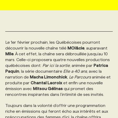
MARKETING ET COMMUNICATION
NOUVEAUX MANDATS
AFFICHEZ UN POSTE / TARIFS
CANDIDAT
BULLETIN RECRUTEMENT
NOS CONFÉRENCES
FORMATIONS
WEB & MÉDIAS SOCIAUX
VOIR LES OFFRES
AFFAIRES DE L'INDUSTRIE
CONSULTER LA CVTHÈQUE
INFOLETTRE PUBLICITÉ
FAQ
NOS FORMATIONS EN LIGNE
CHASSE DE TÊTE
Le 1er février prochain, les Québécoises pourront
MARKETING DURABLE
PROFIL CANDIDAT
INITIATIVES NUMÉRIQUES
PROFIL ENTREPRISE
ANNONCEZ AVEC NOUS
ANNONCEZ AVEC NOUS
NOS PARCOURS DE FORMATIONS
SERVICE DE CHASSE DE TÊTE
découvrir la nouvelle chaîne télé
MOI&cie
, auparavant
Mlle
. À cet effet, la chaîne sera débrouillée jusqu’au 10
mars. Celle-ci proposera quatre nouvelles productions
GEO/SEO
PRIX ET DISTINCTIONS
FAQ
FORMATIONS PERSONNALISÉES
NOS TARIFS
québécoises dont:
Par ici la sortie
, animée par
Patrica
Paquin
, la série documentaire
Elle a 40 ans
, avec la
narration de
Macha Limonchick
,
Le Parcours
animée et
ÉVÉNEMENTIEL
TENDANCES
ANNONCEZ AVEC NOUS
NOS FORMATEUR‧RICES
NOS EXPERTISES
produite par
Chantal Lacroix
et enfin une nouvelle
émission avec
Mitsou Gélinas
qui promet des
rencontres inspirantes dans l’intimité de ses invités.
NOS AUTEUR‧RICES
POURQUOI CHOISIR NOS FORMATIONS
FAQ
Toujours dans la volonté d’offrir une programmation
riche en émissions qui feront écho aux intérêts et aux
NOS TARIFS
ANNONCEZ AVEC NOUS
préoccupations des femmes d’ici, la chaîne offrira