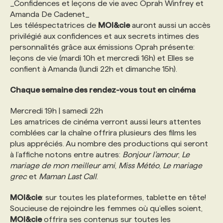
_Confidences et leçons de vie avec Oprah Winfrey et
Amanda De Cadenet_
Les téléspectatrices de
MOI&cie
auront aussi un accès
privilégié aux confidences et aux secrets intimes des
personnalités grâce aux émissions Oprah présente:
leçons de vie (mardi 10h et mercredi 16h) et Elles se
confient à Amanda (lundi 22h et dimanche 15h).
Chaque semaine des rendez-vous tout en cinéma
Mercredi 19h | samedi 22h
Les amatrices de cinéma verront aussi leurs attentes
comblées car la chaîne offrira plusieurs des films les
plus appréciés. Au nombre des productions qui seront
à l’affiche notons entre autres:
Bonjour l’amour
,
Le
mariage de mon meilleur ami
,
Miss Météo
,
Le mariage
grec
et
Maman Last Call
.
MOI&cie
: sur toutes les plateformes, tablette en tête!
Soucieuse de rejoindre les femmes où qu’elles soient,
MOI&cie
offrira ses contenus sur toutes les