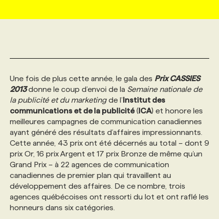
MARKETING ET COMMUNICATION
NOUVEAUX MANDATS
AFFICHEZ UN POSTE / TARIFS
CANDIDAT
BULLETIN RECRUTEMENT
NOS CONFÉRENCES
FORMATIONS
WEB & MÉDIAS SOCIAUX
VOIR LES OFFRES
AFFAIRES DE L'INDUSTRIE
CONSULTER LA CVTHÈQUE
INFOLETTRE PUBLICITÉ
FAQ
NOS FORMATIONS EN LIGNE
CHASSE DE TÊTE
Une fois de plus cette année, le gala des
Prix CASSIES
MARKETING DURABLE
PROFIL CANDIDAT
INITIATIVES NUMÉRIQUES
PROFIL ENTREPRISE
ANNONCEZ AVEC NOUS
ANNONCEZ AVEC NOUS
NOS PARCOURS DE FORMATIONS
SERVICE DE CHASSE DE TÊTE
2013
donne le coup d’envoi de la
Semaine nationale de
la publicité et du marketing
de l’
Institut des
communications et de la publicité
(
ICA
) et honore les
GEO/SEO
PRIX ET DISTINCTIONS
FAQ
FORMATIONS PERSONNALISÉES
NOS TARIFS
meilleures campagnes de communication canadiennes
ayant généré des résultats d’affaires impressionnants.
Cette année, 43 prix ont été décernés au total – dont 9
ÉVÉNEMENTIEL
TENDANCES
ANNONCEZ AVEC NOUS
NOS FORMATEUR‧RICES
NOS EXPERTISES
prix Or, 16 prix Argent et 17 prix Bronze de même qu’un
Grand Prix – à 22 agences de communication
canadiennes de premier plan qui travaillent au
NOS AUTEUR‧RICES
POURQUOI CHOISIR NOS FORMATIONS
FAQ
développement des affaires. De ce nombre, trois
agences québécoises ont ressorti du lot et ont raflé les
honneurs dans six catégories.
NOS TARIFS
ANNONCEZ AVEC NOUS