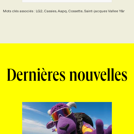
Mots clés associés : LG2, Cassies, Aapq, Cossette, Saint-jacques Vallee Y&r
Dernières nouvelles