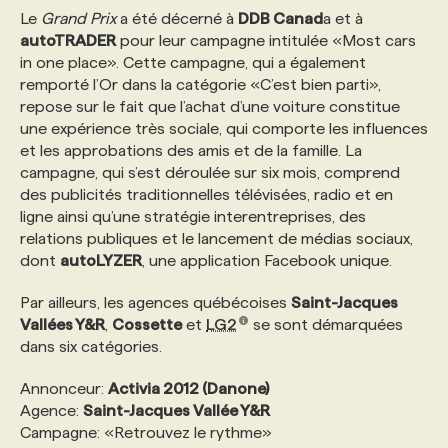
Le
Grand Prix
a été décerné à
DDB Canad
a et à
autoTRADER
pour leur campagne intitulée «Most cars
PROGRAMMES DE SUBVENTIONS
in one place». Cette campagne, qui a également
remporté l’Or dans la catégorie «C’est bien parti»,
repose sur le fait que l’achat d’une voiture constitue
FAQ
une expérience très sociale, qui comporte les influences
et les approbations des amis et de la famille. La
campagne, qui s’est déroulée sur six mois, comprend
ANNONCEZ AVEC NOUS
des publicités traditionnelles télévisées, radio et en
ligne ainsi qu’une stratégie interentreprises, des
relations publiques et le lancement de médias sociaux,
dont
autoLYZER
, une application Facebook unique.
Par ailleurs, les agences québécoises
Saint-Jacques
Vallées Y&R
,
Cossette
et
LG2
se sont démarquées
dans six catégories.
Annonceur:
Activia 2012 (Danone)
Agence:
Saint-Jacques Vallée Y&R
Campagne: «Retrouvez le rythme»