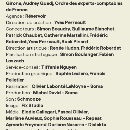
Girone, Audrey Guedj, Ordre des experts-comptables
de France
Agence :
Réservoir
Direction de création :
Yves Perreault
Concepteurs :
Simon Beaudry, Guillaume Blanchet,
Patrick Chaubet, Catherine Martellini, Frédéric
Roberdet, Yves Perreault, Rock Pinard
Direction artistique :
Renée Hudon, Frédéric Roberdet
Planification stratégique :
Simon Boulanger, Fabien
Loszach
Service-conseil :
Tiffanie Nguyen
Production graphique :
Sophie Leclerc, Francis
Pelletier
Réalisation :
Olivier Labonté LeMoyne – Soma
Production :
Michel David – Soma
Son :
Schmooze
Image :
Fix Studio
Média :
Elodie Callegari, Pascal Ollivier,
Marlène Auvieux, Sophie Rousseau – Repeat
Aymeric Freymond, Doriane Nasarre – Dialekta