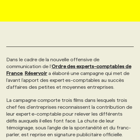
MARKETING ET COMMUNICATION
NOUVEAUX MANDATS
AFFICHEZ UN POSTE / TARIFS
CANDIDAT
BULLETIN RECRUTEMENT
NOS CONFÉRENCES
FORMATIONS
WEB & MÉDIAS SOCIAUX
VOIR LES OFFRES
AFFAIRES DE L'INDUSTRIE
CONSULTER LA CVTHÈQUE
INFOLETTRE PUBLICITÉ
FAQ
NOS FORMATIONS EN LIGNE
CHASSE DE TÊTE
MARKETING DURABLE
PROFIL CANDIDAT
INITIATIVES NUMÉRIQUES
PROFIL ENTREPRISE
ANNONCEZ AVEC NOUS
ANNONCEZ AVEC NOUS
NOS PARCOURS DE FORMATIONS
SERVICE DE CHASSE DE TÊTE
Dans le cadre de la nouvelle offensive de
communication de l’
Ordre des experts-comptables de
France
,
Réservoir
a élaboré une campagne qui met de
GEO/SEO
PRIX ET DISTINCTIONS
FAQ
FORMATIONS PERSONNALISÉES
NOS TARIFS
l’avant l’apport des expert·es-comptables au succès
d’affaires des petites et moyennes entreprises.
ÉVÉNEMENTIEL
TENDANCES
ANNONCEZ AVEC NOUS
NOS FORMATEUR‧RICES
NOS EXPERTISES
La campagne comporte trois films dans lesquels trois
chef·fes d’entreprises reconnaissent la contribution de
leur expert·e-comptable pour relever les différents
NOS AUTEUR‧RICES
POURQUOI CHOISIR NOS FORMATIONS
FAQ
défis auxquels il·elles font face. La chute de leur
témoignage, sous l’angle de la spontanéité et du franc-
parler, est reprise en signature publicitaire officielle.
NOS TARIFS
ANNONCEZ AVEC NOUS