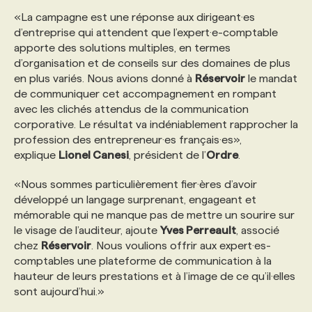
«La campagne est une réponse aux dirigeant·es
d’entreprise qui attendent que l’expert·e-comptable
PROGRAMMES DE SUBVENTIONS
apporte des solutions multiples, en termes
d’organisation et de conseils sur des domaines de plus
FAQ
en plus variés. Nous avions donné à
Réservoir
le mandat
de communiquer cet accompagnement en rompant
avec les clichés attendus de la communication
ANNONCEZ AVEC NOUS
corporative. Le résultat va indéniablement rapprocher la
profession des entrepreneur·es français·es»,
explique
Lionel Canesi
, président de l’
Ordre
.
«Nous sommes particulièrement fier·ères d’avoir
développé un langage surprenant, engageant et
mémorable qui ne manque pas de mettre un sourire sur
le visage de l’auditeur, ajoute
Yves Perreault
, associé
chez
Réservoir
. Nous voulions offrir aux expert·es-
comptables une plateforme de communication à la
hauteur de leurs prestations et à l’image de ce qu’il·elles
sont aujourd’hui.»