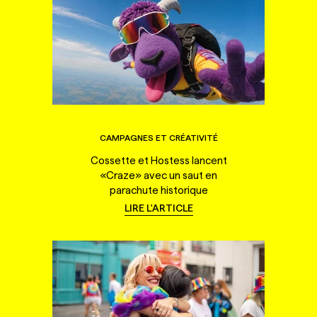
CAMPAGNES ET CRÉATIVITÉ
Cossette et Hostess lancent
«Craze» avec un saut en
parachute historique
LIRE L'ARTICLE