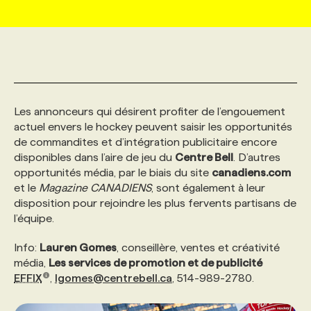
MARKETING ET COMMUNICATION
NOUVEAUX MANDATS
AFFICHEZ UN POSTE / TARIFS
CANDIDAT
BULLETIN RECRUTEMENT
NOS CONFÉRENCES
FORMATIONS
WEB & MÉDIAS SOCIAUX
VOIR LES OFFRES
AFFAIRES DE L'INDUSTRIE
CONSULTER LA CVTHÈQUE
INFOLETTRE PUBLICITÉ
FAQ
NOS FORMATIONS EN LIGNE
CHASSE DE TÊTE
Les annonceurs qui désirent profiter de l’engouement
MARKETING DURABLE
PROFIL CANDIDAT
INITIATIVES NUMÉRIQUES
PROFIL ENTREPRISE
ANNONCEZ AVEC NOUS
ANNONCEZ AVEC NOUS
NOS PARCOURS DE FORMATIONS
SERVICE DE CHASSE DE TÊTE
actuel envers le hockey peuvent saisir les opportunités
de commandites et d’intégration publicitaire encore
disponibles dans l’aire de jeu du
Centre Bell
. D’autres
GEO/SEO
PRIX ET DISTINCTIONS
FAQ
FORMATIONS PERSONNALISÉES
NOS TARIFS
opportunités média, par le biais du site
canadiens.com
et le
Magazine CANADIENS
, sont également à leur
disposition pour rejoindre les plus fervents partisans de
ÉVÉNEMENTIEL
TENDANCES
ANNONCEZ AVEC NOUS
NOS FORMATEUR‧RICES
NOS EXPERTISES
l’équipe.
Info:
Lauren Gomes
, conseillère, ventes et créativité
NOS AUTEUR‧RICES
POURQUOI CHOISIR NOS FORMATIONS
FAQ
média,
Les services de promotion et de publicité
EFFIX
,
lgomes@centrebell.ca
, 514-989-2780.
NOS TARIFS
ANNONCEZ AVEC NOUS