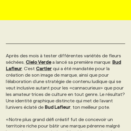
MARKETING ET COMMUNICATION
NOUVEAUX MANDATS
AFFICHEZ UN POSTE / TARIFS
CANDIDAT
BULLETIN RECRUTEMENT
NOS CONFÉRENCES
FORMATIONS
WEB & MÉDIAS SOCIAUX
VOIR LES OFFRES
AFFAIRES DE L'INDUSTRIE
CONSULTER LA CVTHÈQUE
INFOLETTRE PUBLICITÉ
FAQ
NOS FORMATIONS EN LIGNE
CHASSE DE TÊTE
MARKETING DURABLE
PROFIL CANDIDAT
INITIATIVES NUMÉRIQUES
PROFIL ENTREPRISE
ANNONCEZ AVEC NOUS
ANNONCEZ AVEC NOUS
NOS PARCOURS DE FORMATIONS
SERVICE DE CHASSE DE TÊTE
Après des mois à tester différentes variétés de fleurs
séchées,
Cielo Verde
a lancé sa première marque:
Bud
Lafleur
. C’est
Cartier
qui a été mandatée pour la
GEO/SEO
PRIX ET DISTINCTIONS
FAQ
FORMATIONS PERSONNALISÉES
NOS TARIFS
création de son image de marque, ainsi que pour
l’élaboration d’une stratégie de contenu ludique qui se
veut inclusive autant pour les «cannacurieux» que pour
ÉVÉNEMENTIEL
TENDANCES
ANNONCEZ AVEC NOUS
NOS FORMATEUR‧RICES
NOS EXPERTISES
les amateur·trices de culture en tout genre
.
Le résultat?
Une identité graphique distincte qui met de l’avant
l’univers éclaté de
Bud Lafleur
, ton meilleur pote.
NOS AUTEUR‧RICES
POURQUOI CHOISIR NOS FORMATIONS
FAQ
«Notre plus grand défi créatif fut de concevoir un
territoire riche pour bâtir une marque pérenne malgré
NOS TARIFS
ANNONCEZ AVEC NOUS