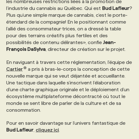
les nombreuses restrictions liées à la promotion de
l’industrie du cannabis au Québec. Qui est
Bud Lafleur
?
PROGRAMMES DE SUBVENTIONS
Plus qu’une simple marque de cannabis, c’est le porte-
étendard de la compagnie! En le positionnant comme
l’allié des consommateur·trices, on a dressé la table
FAQ
pour des terrains créatifs plus fertiles et des
possibilités de contenu délirantes», confie
Jean-
François DaSylva
, directeur de création sur le projet.
ANNONCEZ AVEC NOUS
En naviguant à travers cette réglementation, l’équipe de
Cartier
a pris à bras-le-corps la conception de cette
nouvelle marque qui se veut déjantée et accueillante.
Une tactique dans laquelle s’inscrivent l’élaboration
d’une charte graphique originale et le déploiement d’un
écosystème multiplateforme décontracté où tout le
monde se sent libre de parler de la culture et de sa
consommation.
Pour en savoir davantage sur l’univers fantastique de
Bud Lafleur
,
cliquez ici
.