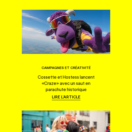
CAMPAGNES ET CRÉATIVITÉ
Cossette et Hostess lancent
«Craze» avec un saut en
parachute historique
LIRE L'ARTICLE