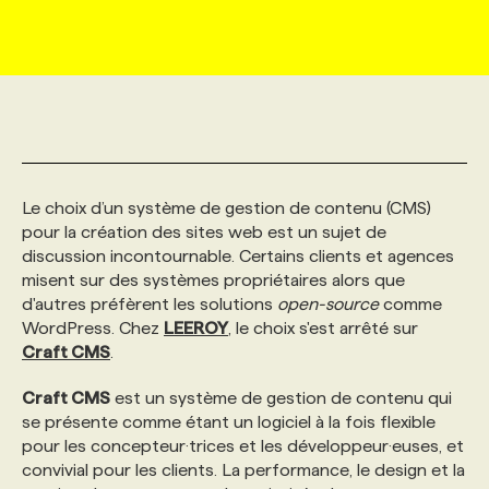
MARKETING ET COMMUNICATION
NOUVEAUX MANDATS
AFFICHEZ UN POSTE / TARIFS
CANDIDAT
BULLETIN RECRUTEMENT
NOS CONFÉRENCES
FORMATIONS
WEB & MÉDIAS SOCIAUX
VOIR LES OFFRES
AFFAIRES DE L'INDUSTRIE
CONSULTER LA CVTHÈQUE
INFOLETTRE PUBLICITÉ
FAQ
NOS FORMATIONS EN LIGNE
CHASSE DE TÊTE
MARKETING DURABLE
PROFIL CANDIDAT
INITIATIVES NUMÉRIQUES
PROFIL ENTREPRISE
ANNONCEZ AVEC NOUS
ANNONCEZ AVEC NOUS
NOS PARCOURS DE FORMATIONS
SERVICE DE CHASSE DE TÊTE
Le choix d’un système de gestion de contenu (CMS)
pour la création des sites web est un sujet de
discussion incontournable. Certains clients et agences
GEO/SEO
PRIX ET DISTINCTIONS
FAQ
FORMATIONS PERSONNALISÉES
NOS TARIFS
misent sur des systèmes propriétaires alors que
d'autres préfèrent les solutions
open-source
comme
WordPress. Chez
LEEROY
, le choix s'est arrêté sur
ÉVÉNEMENTIEL
TENDANCES
ANNONCEZ AVEC NOUS
NOS FORMATEUR‧RICES
NOS EXPERTISES
Craft CMS
.
Craft CMS
est un système de gestion de contenu qui
NOS AUTEUR‧RICES
POURQUOI CHOISIR NOS FORMATIONS
FAQ
se présente comme étant un logiciel à la fois flexible
pour les concepteur·trices et les développeur·euses, et
convivial pour les clients. La performance, le design et la
NOS TARIFS
ANNONCEZ AVEC NOUS