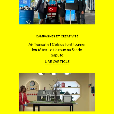
CAMPAGNES ET CRÉATIVITÉ
Air Transat et Celsius font tourner
les têtes... et la roue au Stade
Saputo
LIRE L'ARTICLE