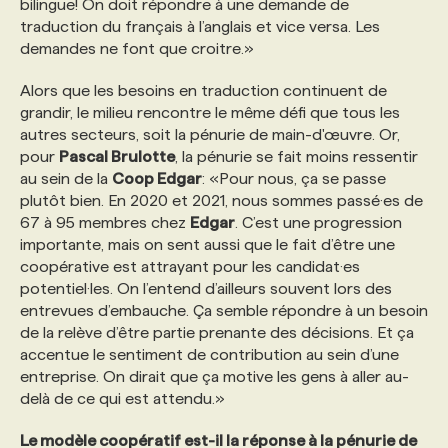
bilingue! On doit répondre à une demande de
traduction du français à l’anglais et vice versa. Les
PROGRAMMES DE SUBVENTIONS
demandes ne font que croitre.»
Alors que les besoins en traduction continuent de
FAQ
grandir, le milieu rencontre le même défi que tous les
autres secteurs, soit la pénurie de main-d'œuvre. Or,
pour
Pascal Brulotte
, la pénurie se fait moins ressentir
ANNONCEZ AVEC NOUS
au sein de la
Coop Edgar
: «Pour nous, ça se passe
plutôt bien. En 2020 et 2021, nous sommes passé·es de
67 à 95 membres chez
Edgar
. C’est une progression
importante, mais on sent aussi que le fait d’être une
coopérative est attrayant pour les candidat·es
potentiel·les. On l’entend d’ailleurs souvent lors des
entrevues d’embauche. Ça semble répondre à un besoin
de la relève d’être partie prenante des décisions. Et ça
accentue le sentiment de contribution au sein d’une
entreprise. On dirait que ça motive les gens à aller au-
delà de ce qui est attendu.»
Le modèle coopératif est-il la réponse à la pénurie de