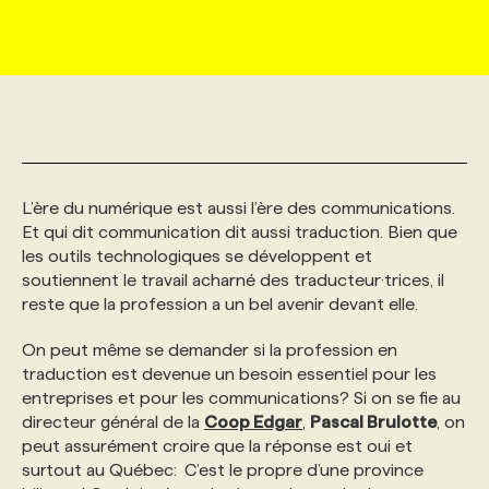
MARKETING ET COMMUNICATION
NOUVEAUX MANDATS
AFFICHEZ UN POSTE / TARIFS
CANDIDAT
BULLETIN RECRUTEMENT
NOS CONFÉRENCES
FORMATIONS
WEB & MÉDIAS SOCIAUX
VOIR LES OFFRES
AFFAIRES DE L'INDUSTRIE
CONSULTER LA CVTHÈQUE
INFOLETTRE PUBLICITÉ
FAQ
NOS FORMATIONS EN LIGNE
CHASSE DE TÊTE
MARKETING DURABLE
PROFIL CANDIDAT
INITIATIVES NUMÉRIQUES
PROFIL ENTREPRISE
ANNONCEZ AVEC NOUS
ANNONCEZ AVEC NOUS
NOS PARCOURS DE FORMATIONS
SERVICE DE CHASSE DE TÊTE
L’ère du numérique est aussi l’ère des communications.
Et qui dit communication dit aussi traduction. Bien que
les outils technologiques se développent et
GEO/SEO
PRIX ET DISTINCTIONS
FAQ
FORMATIONS PERSONNALISÉES
NOS TARIFS
soutiennent le travail acharné des traducteur·trices, il
reste que la profession a un bel avenir devant elle.
ÉVÉNEMENTIEL
TENDANCES
ANNONCEZ AVEC NOUS
NOS FORMATEUR‧RICES
NOS EXPERTISES
On peut même se demander si la profession en
traduction est devenue un besoin essentiel pour les
entreprises et pour les communications? Si on se fie au
NOS AUTEUR‧RICES
POURQUOI CHOISIR NOS FORMATIONS
FAQ
directeur général de la
Coop Edgar
,
Pascal Brulotte
, on
peut assurément croire que la réponse est oui et
surtout au Québec: C’est le propre d’une province
NOS TARIFS
ANNONCEZ AVEC NOUS